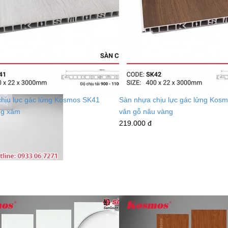
hịu lực gác lửng Kosmos SK41
Sàn nhựa chịu lực gác lửng Kos
ng xám
vân gỗ nâu vàng
219.000 đ