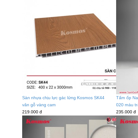
Sàn nhựa chịu lực gác lửng Kosmos SK44
Tấm ốp Na
vân gỗ vàng cam
020 màu tr
219.000 đ
235.000 đ