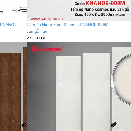
 KNANO9-
Tấm ốp Nano 8mm Kosmos KNANO9-009M
vân gỗ nâu
235.000 đ