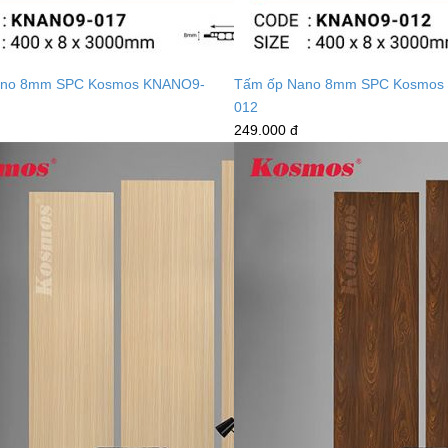
ano 8mm SPC Kosmos KNANO9-
Tấm ốp Nano 8mm SPC Kosmos
012
249.000 đ