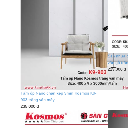
Sàn nhựa c
vân gỗ trắ
219.000 đ
Tấm ốp Nano chân kép 9mm Kosmos K9-
903 trắng vân mây
235.000 đ