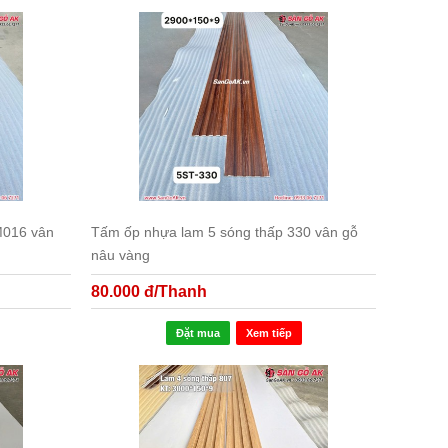
M016 vân
Tấm ốp nhựa lam 5 sóng thấp 330 vân gỗ
nâu vàng
80.000 đ/Thanh
Đặt mua
Xem tiếp