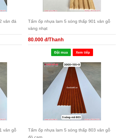
2 vân đá
Tấm ốp nhựa lam 5 sóng thấp 901 vân gỗ
vàng nhạt
80.000 đ/Thanh
Đặt mua
Xem tiếp
1 vân gỗ
Tấm ốp nhựa lam 5 sóng thấp 803 vân gỗ
đỏ cam