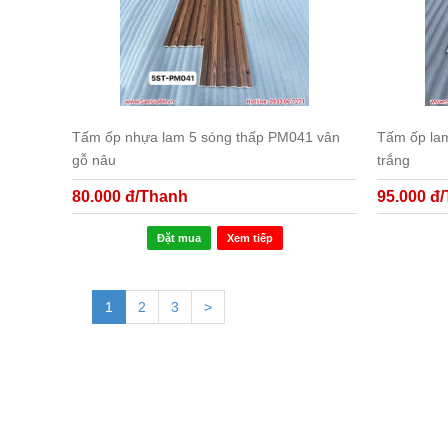
Tấm ốp nhựa lam 5 sóng thấp PM041 vân
Tấm ốp lam
gỗ nâu
trắng
80.000 đ/Thanh
95.000 đ
Đặt mua
Xem tiếp
1
2
3
>