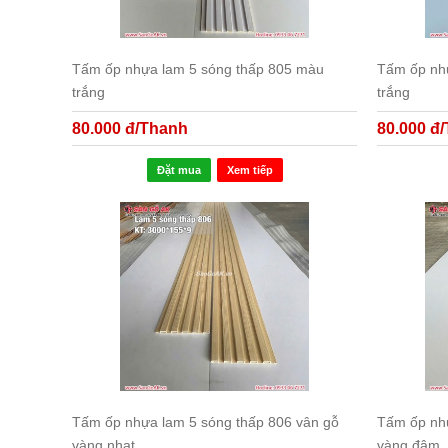
Tấm ốp nhựa lam 5 sóng thấp 805 màu
Tấm ốp nhự
trắng
trắng
80.000 đ/Thanh
80.000 đ
Đặt mua
Xem tiếp
Tấm ốp nhựa lam 5 sóng thấp 806 vân gỗ
Tấm ốp nh
vàng nhạt
vàng đậm