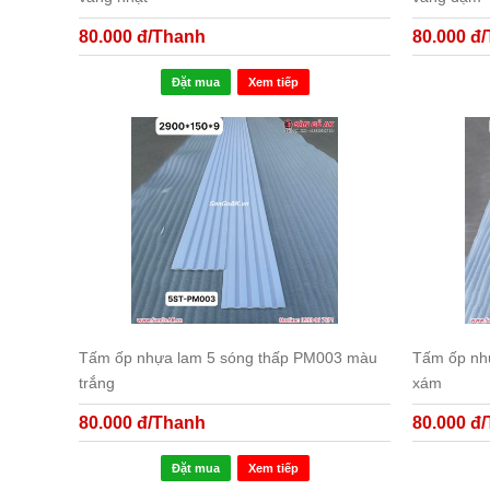
80.000 đ/Thanh
80.000 đ
Đặt mua
Xem tiếp
Tấm ốp nhựa lam 5 sóng thấp PM003 màu
Tấm ốp nh
trắng
xám
80.000 đ/Thanh
80.000 đ
Đặt mua
Xem tiếp