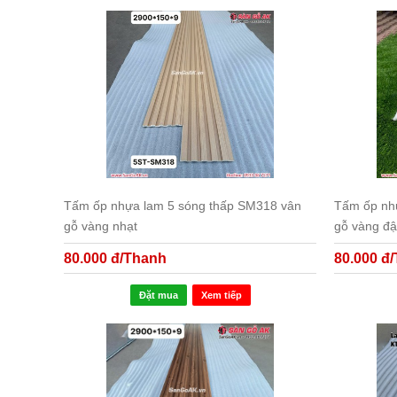
Tấm ốp nhựa lam 5 sóng thấp SM318 vân
Tấm ốp nh
gỗ vàng nhạt
gỗ vàng đ
80.000 đ/Thanh
80.000 đ
Đặt mua
Xem tiếp