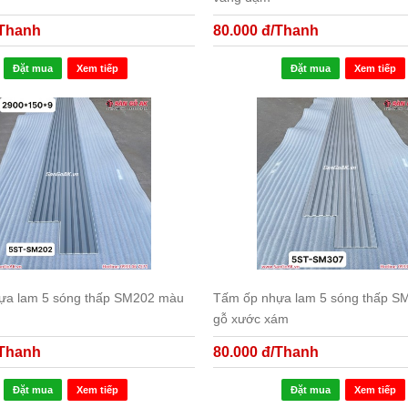
/Thanh
80.000 đ/Thanh
Đặt mua
Xem tiếp
Đặt mua
Xem tiếp
ựa lam 5 sóng thấp SM202 màu
Tấm ốp nhựa lam 5 sóng thấp S
gỗ xước xám
/Thanh
80.000 đ/Thanh
Đặt mua
Xem tiếp
Đặt mua
Xem tiếp