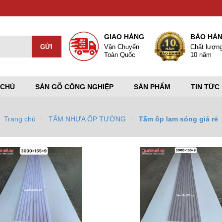
GIAO HÀNG
BẢO HÀ
Vận Chuyển
Chất lượn
Toàn Quốc
10 năm
 CHỦ
SÀN GỖ CÔNG NGHIỆP
SẢN PHẨM
TIN TỨC
Trang chủ
TẤM NHỰA ỐP TƯỜNG
Tấm ốp lam sóng giá rẻ