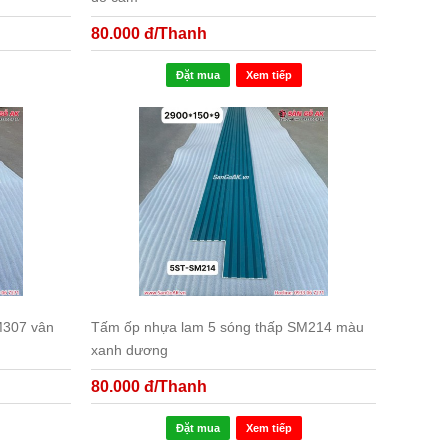
80.000 đ/Thanh
Đặt mua
Xem tiếp
M307 vân
Tấm ốp nhựa lam 5 sóng thấp SM214 màu
xanh dương
80.000 đ/Thanh
Đặt mua
Xem tiếp