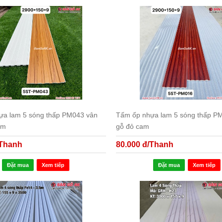
ựa lam 5 sóng thấp PM043 vân
Tấm ốp nhựa lam 5 sóng thấp P
ậm
gỗ đỏ cam
/Thanh
80.000 đ/Thanh
Đặt mua
Xem tiếp
Đặt mua
Xem tiếp