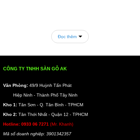
Đọc thêm
CÔNG TY TNHH SÀN GỖ AK
Văn Phòng:
49/9 Huỳnh Tấn Phát
Hiệp Ninh - Thành Phố Tây Ninh
Kho 1:
Tân Sơn - Q. Tân Bình - TPHCM
Kho 2:
Tân Thới Nhất - Quận 12 - TPHCM
Hotline:
0933 06 7271
(Mr. Khanh)
Mã số doanh nghiệp: 3901342357