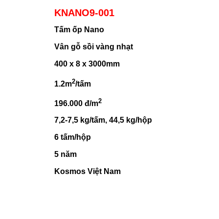
KNANO9-001
Tấm ốp Nano
Vân gỗ sồi vàng nhạt
400 x 8 x 3000mm
2
1.2m
/tấm
2
196.000 đ/m
7,2-7,5 kg/tấm, 44,5 kg/hộp
6 tấm/hộp
5 năm
Kosmos Việt Nam