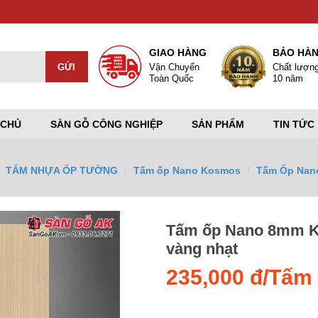
GIAO HÀNG
BẢO HÀ
Vận Chuyển
Chất lượn
Toàn Quốc
10 năm
 CHỦ
SÀN GỖ CÔNG NGHIỆP
SẢN PHẨM
TIN TỨC
TẤM NHỰA ỐP TƯỜNG
Tấm ốp Nano Kosmos
Tấm Ốp Nano
Tấm ốp Nano 8mm K
vàng nhạt
235,000 đ/Tấm