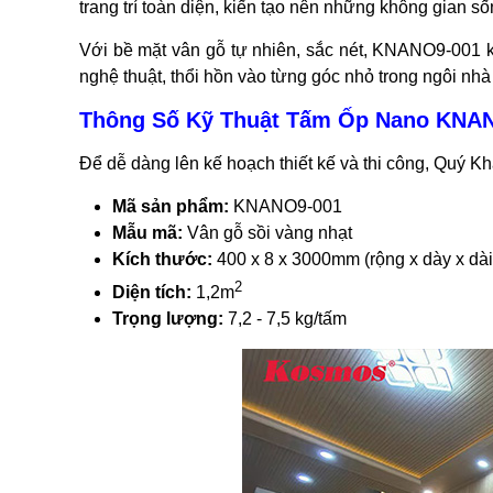
trang trí toàn diện, kiến tạo nên những không gian số
Với bề mặt vân gỗ tự nhiên, sắc nét, KNANO9-001 k
nghệ thuật, thổi hồn vào từng góc nhỏ trong ngôi nhà
Thông Số Kỹ Thuật Tấm Ốp Nano KNAN
Để dễ dàng lên kế hoạch thiết kế và thi công, Quý Kh
Mã sản phẩm:
KNANO9-001
Mẫu mã:
Vân gỗ sồi vàng nhạt
Kích thước:
400 x 8 x 3000mm (rộng x dày x dài
2
Diện tích:
1,2m
Trọng lượng:
7,2 - 7,5 kg/tấm