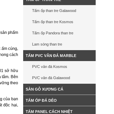
Tấm ốp than tre Galawood
Tấm ốp than tre Kosmos
t sản phẩm
Tấm ốp Pandora than tre
Lam sóng than tre
c ấm cúng,
phong cách
TẤM PVC VÂN ĐÁ MARBLE
PVC vân đá Kosmos
01 sở hữu
à tắm. Bên
PVC vân đá Galawood
 vững theo
SÀN GỖ XƯƠNG CÁ
g của bạn
TẤM ỐP ĐÁ DẺO
t độc hại,
TẤM PANEL CÁCH NHIỆT