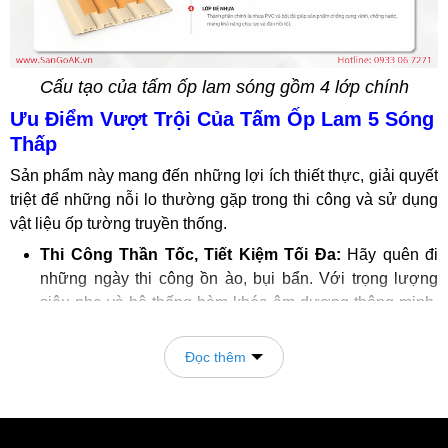
Cấu tạo của tấm ốp lam sóng gồm 4 lớp chính
Ưu Điểm Vượt Trội Của Tấm Ốp Lam 5 Sóng
Thấp
Sản phẩm này mang đến những lợi ích thiết thực, giải quyết
triệt để những nỗi lo thường gặp trong thi công và sử dụng
vật liệu ốp tường truyền thống.
Thi Công Thần Tốc, Tiết Kiệm Tối Đa:
Hãy quên đi
những ngày thi công ồn ào, bụi bẩn. Với trọng lượng
siêu nhẹ và hệ thống hèm khóa âm dương thông minh,
việc lắp đặt lam 5 sóng thấp trở nên nhanh chóng, sạch
sẽ và dễ dàng hơn bao giờ hết. Điều này không chỉ giúp
Đọc thêm
giảm tải trọng cho công trình mà còn tiết kiệm đáng kể
thời gian và chi phí nhân công, đẩy nhanh tiến độ hoàn
thiện ngôi nhà mơ ước của bạn.