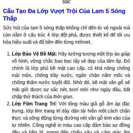
sắc
Cấu Tạo Đa Lớp Vượt Trội Của Lam 5 Sóng
Thấp
Sức hút của lam 5 sóng thấp không chỉ đến từ vẻ ngoài mà
còn nằm ở cấu trúc 4 lớp đột phá, được thiết kế để tối ưu
hóa hiệu suất và độ bền đến từng milimet.
Lớp Bảo Vệ Bề Mặt:
Hãy tưởng tượng một lớp áo giáp
vô hình, vững chắc bao bọc lấy vẻ đẹp của tấm ốp. Đó
chính là lớp phủ bề mặt cao cấp, có khả năng chống
mài mòn, chống trầy xước, ngăn chặn nấm mốc và
chống thấm nước tuyệt đối. Nhờ đó, bề mặt vân gỗ sẽ
mãi giữ được sự sắc nét, tươi mới như ngày đầu, bất
chấp thử thách của thời gian.
Lớp Film Trang Trí:
Với tông màu giả gỗ ấm áp đặc
trưng, lớp film trang trí dày dặn tái hiện một cách chân
thực và sống động từng đường nét vân gỗ tinh xảo của
tự nhiên. Công nghệ in màu cao cấp đảm bảo sự đồng
đều và bền bỉ, mang đến chiều sâu và cảm giác ấm