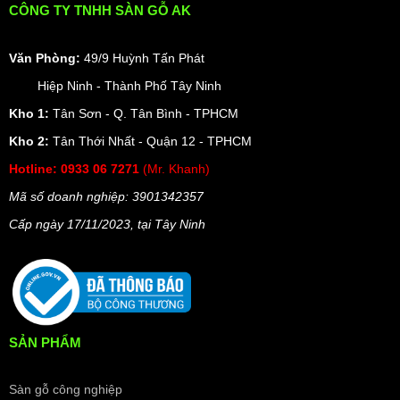
Thách Thức Thời Gian và Khí Hậu Khắc Nghiệt:
Với
CÔNG TY TNHH SÀN GỖ AK
khí hậu nồm ẩm đặc trưng của Việt Nam, các vật liệu
truyền thống rất dễ bị ẩm mốc, mối mọt tấn công hay
Văn Phòng:
49/9 Huỳnh Tấn Phát
cong vênh, co ngót. Lam 5 sóng thấp với cấu tạo từ
Hiệp Ninh - Thành Phố Tây Ninh
nhựa và bột đá chính là giải pháp hoàn hảo để loại bỏ
hoàn toàn những nỗi lo này, đảm bảo bức tường nhà
Kho 1:
Tân Sơn - Q. Tân Bình - TPHCM
bạn luôn bền đẹp, vững chãi theo năm tháng.
Kho 2:
Tân Thới Nhất - Quận 12 - TPHCM
Vẻ Đẹp Bền Bỉ, Dễ Dàng Chăm Sóc:
Cuộc sống hiện
Hotline:
0933 06 7271
(Mr. Khanh)
đại cần những giải pháp tiện lợi. Nhờ lớp bảo vệ bề mặt
Mã số doanh nghiệp: 3901342357
cứng cáp, bạn có thể hoàn toàn yên tâm trước những
Cấp ngày 17/11/2023, t
ại Tây Ninh
va chạm hay những vết xước vô tình trong sinh hoạt
hàng ngày. Hơn nữa, bề mặt phẳng mịn, không bám bụi
giúp việc vệ sinh trở nên đơn giản đến không ngờ. Chỉ
cần một chiếc khăn ẩm, bạn đã có thể dễ dàng trả lại vẻ
sáng bóng như mới cho không gian của mình.
SẢN PHẨM
Sàn gỗ công nghiệp