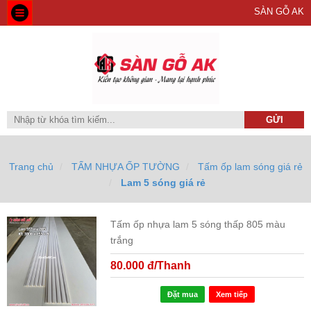
SÀN GỖ AK
Trang chủ
TẤM NHỰA ỐP TƯỜNG
Tấm ốp lam sóng giá rẻ
Lam 5 sóng giá rẻ
Tấm ốp nhựa lam 5 sóng thấp 805 màu
trắng
80.000 đ/Thanh
Đặt mua
Xem tiếp