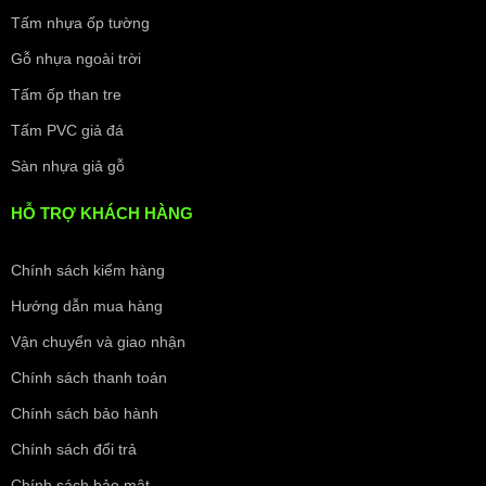
Tấm nhựa ốp tường
Gỗ nhựa ngoài trời
Tấm ốp than tre
Tấm PVC giả đá
Sàn nhựa giả gỗ
HỖ TRỢ KHÁCH HÀNG
Chính sách kiểm hàng
Hướng dẫn mua hàng
Tấm ốp lam sóng là vật liệu có nhiều ưu điểm trong
trang trí nội thất
Vận chuyển và giao nhận
Ứng Dụng Đa Dạng Của Lam 5 Sóng Thấp
Chính sách thanh toán
Trong Trang Trí Nội Thất
Chính sách bảo hành
Vẻ đẹp và tính linh hoạt của tấm ốp lam 5 sóng thấp cho
Chính sách đổi trả
phép bạn thỏa sức sáng tạo, kiến tạo nên những không gian
sống hoàn hảo, mang đậm dấu ấn cá nhân.
Chính sách bảo mật