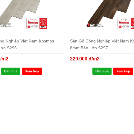
ng Nghiệp Việt Nam Kosmos
Sàn Gỗ Công Nghiệp Việt Nam 
Lớn S296
8mm Bản Lớn S297
đ/m2
229.000 đ/m2
Đặt mua
Xem tiếp
Đặt mua
Xem tiếp