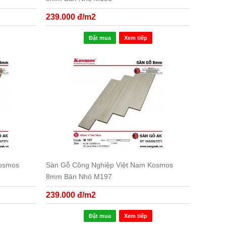
239.000 đ/m2
Đặt mua
Xem tiếp
Kosmos
Sàn Gỗ Công Nghiệp Việt Nam Kosmos
8mm Bản Nhỏ M197
239.000 đ/m2
Đặt mua
Xem tiếp