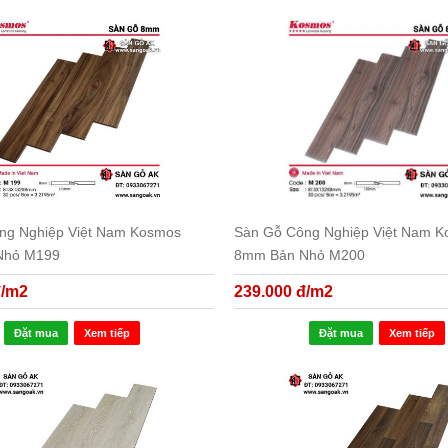
ng Nghiệp Việt Nam Kosmos
Sàn Gỗ Công Nghiệp Việt Nam 
Nhỏ M199
8mm Bản Nhỏ M200
đ/m2
239.000 đ/m2
Đặt mua
Xem tiếp
Đặt mua
Xem tiếp