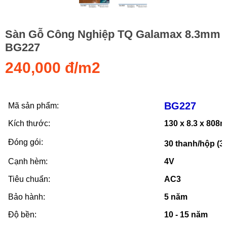
Sàn Gỗ Công Nghiệp TQ Galamax 8.3mm
BG227
240,000 đ/m2
BG227
Mã sản phẩm:
Kích thước:
130 x 8.3 x 808
Đóng gói:
30 thanh/hộp (3
Cạnh hèm:
4V
Tiêu chuẩn:
AC3
Bảo hành:
5 năm
Độ bền:
10 - 15 năm