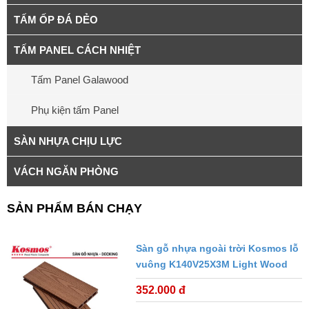
TẤM ỐP ĐÁ DẺO
TẤM PANEL CÁCH NHIỆT
Tấm Panel Galawood
Phụ kiện tấm Panel
SÀN NHỰA CHỊU LỰC
VÁCH NGĂN PHÒNG
SẢN PHẨM BÁN CHẠY
Sàn gỗ nhựa ngoài trời Kosmos lỗ
vuông K140V25X3M Light Wood
352.000 đ