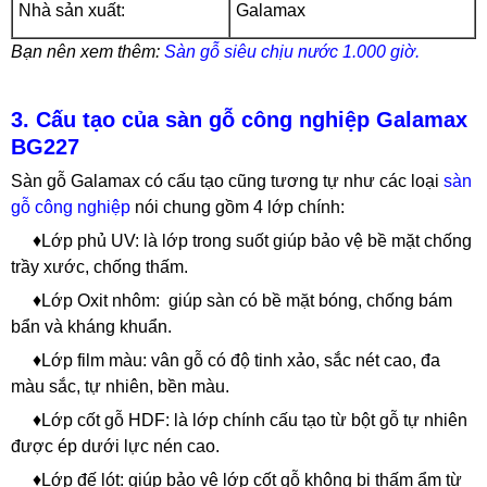
Nhà sản xuất:
Galamax
Bạn nên xem thêm:
Sàn gỗ siêu chịu nước 1.000 giờ.
3. Cấu tạo của sàn gỗ công nghiệp Galamax
BG227
Sàn gỗ Galamax có cấu tạo cũng tương tự như các loại
sàn
gỗ công nghiệp
nói chung gồm 4 lớp chính:
♦Lớp phủ UV: là lớp trong suốt giúp bảo vệ bề mặt chống
trầy xước, chống thấm.
♦Lớp Oxit nhôm: giúp sàn có bề mặt bóng, chống bám
bẩn và kháng khuẩn.
♦Lớp film màu: vân gỗ có độ tinh xảo, sắc nét cao, đa
màu sắc, tự nhiên, bền màu.
♦Lớp cốt gỗ HDF: là lớp chính cấu tạo từ bột gỗ tự nhiên
được ép dưới lực nén cao.
♦Lớp đế lót: giúp bảo vệ lớp cốt gỗ không bị thấm ẩm từ