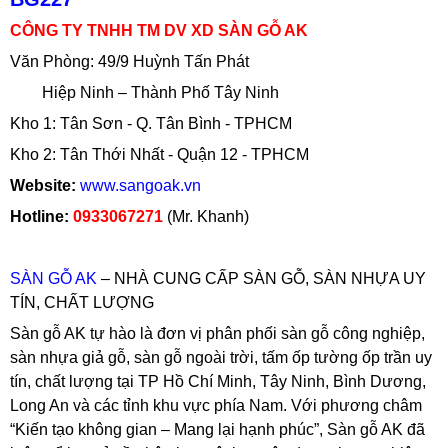
CÔNG TY TNHH TM DV XD SÀN GỖ AK
Văn Phòng: 49/9 Huỳnh Tấn Phát
Hiệp Ninh – Thành Phố Tây Ninh
Kho 1: Tân Sơn - Q. Tân Bình - TPHCM
Kho 2: Tân Thới Nhất - Quận 12 - TPHCM
Website:
www.sangoak.vn
Hotline:
0933067271
(Mr. Khanh)
SÀN GỖ AK
– NHÀ CUNG CẤP SÀN GỖ, SÀN NHỰA UY
TÍN, CHẤT LƯỢNG
Sàn gỗ AK tự hào là đơn vị phân phối sàn gỗ công nghiệp,
sàn nhựa giả gỗ, sàn gỗ ngoài trời, tấm ốp tường ốp trần uy
tín, chất lượng tại TP Hồ Chí Minh, Tây Ninh, Bình Dương,
Long An và các tỉnh khu vực phía Nam. Với phương châm
“Kiến tạo không gian – Mang lại hạnh phúc”, Sàn gỗ AK đã