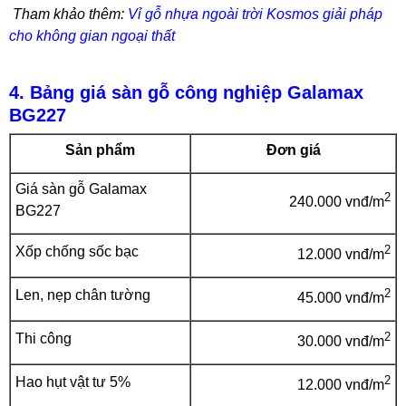
Tham khảo thêm:
Vỉ gỗ nhựa ngoài trời Kosmos giải pháp
cho không gian ngoại thất
4. Bảng giá sàn gỗ công nghiệp Galamax
BG227
Sản phẩm
Đơn giá
Giá sàn gỗ Galamax
2
240.000 vnđ/m
BG227
2
Xốp chống sốc bạc
12.000 vnđ/m
2
Len, nẹp chân tường
45.000 vnđ/m
2
Thi công
30.000 vnđ/m
2
Hao hụt vật tư 5%
12.000 vnđ/m