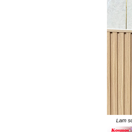
Lam só