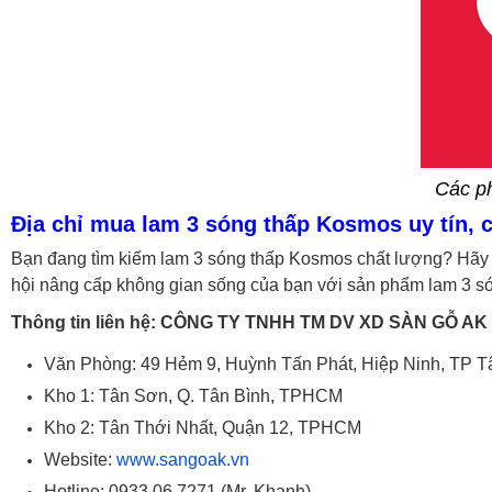
Các ph
Địa chỉ mua lam 3 sóng thấp Kosmos uy tín, 
Bạn đang tìm kiếm lam 3 sóng thấp Kosmos chất lượng? Hãy g
hội nâng cấp không gian sống của bạn với sản phẩm lam 3 só
Thông tin liên hệ:
CÔNG TY TNHH TM DV XD SÀN GỖ AK
Văn Phòng: 49 Hẻm 9, Huỳnh Tấn Phát, Hiệp Ninh, TP T
Kho 1: Tân Sơn, Q. Tân Bình, TPHCM
Kho 2: Tân Thới Nhất, Quận 12, TPHCM
Website:
www.sangoak.vn
Hotline: 0933 06 7271 (Mr. Khanh)