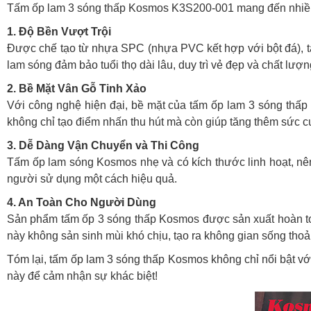
Tấm ốp lam 3 sóng thấp Kosmos K3S200-001 mang đến nhiều tí
1. Độ Bền Vượt Trội
Được chế tạo từ nhựa SPC (nhựa PVC kết hợp với bột đá), t
lam sóng đảm bảo tuổi thọ dài lâu, duy trì vẻ đẹp và chất lượn
2. Bề Mặt Vân Gỗ Tinh Xảo
Với công nghệ hiện đại, bề mặt của tấm ốp lam 3 sóng thấp 
không chỉ tạo điểm nhấn thu hút mà còn giúp tăng thêm sức c
3. Dễ Dàng Vận Chuyển và Thi Công
Tấm ốp lam sóng Kosmos nhẹ và có kích thước linh hoạt, nên r
người sử dụng một cách hiệu quả.
4. An Toàn Cho Người Dùng
Sản phẩm tấm ốp 3 sóng thấp Kosmos được sản xuất hoàn to
này không sản sinh mùi khó chịu, tạo ra không gian sống thoải
Tóm lại, tấm ốp lam 3 sóng thấp Kosmos không chỉ nổi bật với
này để cảm nhận sự khác biệt!