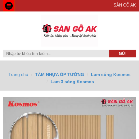
SÀN GỖ AK
Trang chủ
TẤM NHỰA ỐP TƯỜNG
Lam sóng Kosmos
Lam 3 sóng Kosmos