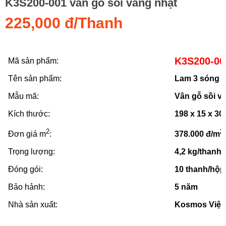
K3S200-001 vân gỗ sồi vàng nhạt
225,000 đ/Thanh
K3S200-00
Mã sản phẩm:
Tên sản phẩm:
Lam 3 sóng t
Mẫu mã:
Vân gỗ sồi v
Kích thước:
198 x 15 x 3
2
2
Đơn giá m
:
378.000 đ/m
Trọng lượng:
4,2 kg/thanh,
Đóng gói:
10 thanh/hộp
Bảo hảnh:
5 năm
Nhà sản xuất:
Kosmos Việt