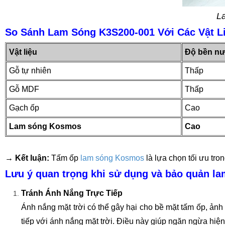
L
So Sánh Lam Sóng K3S200-001 Với Các Vật L
Vật liệu
Độ bền n
Gỗ tự nhiên
Thấp
Gỗ MDF
Thấp
Gạch ốp
Cao
Lam sóng Kosmos
Cao
→ Kết luận:
Tấm ốp
lam sóng Kosmos
là lựa chọn tối ưu tron
Lưu ý quan trọng khi sử dụng và bảo quản l
Tránh Ánh Nắng Trực Tiếp
Ánh nắng mặt trời có thể gây hại cho bề mặt tấm ốp, ản
tiếp với ánh nắng mặt trời. Điều này giúp ngăn ngừa hiệ