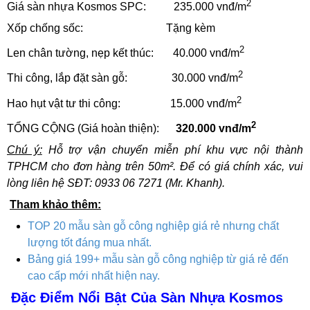
2
Giá sàn nhựa Kosmos SPC: 235.000 vnđ/m
Xốp chống sốc: Tặng kèm
2
Len chân tường, nẹp kết thúc: 40.000 vnđ/m
2
Thi công, lắp đặt sàn gỗ: 30.000 vnđ/m
2
Hao hụt vật tư thi công: 15.000 vnđ/m
2
TỔNG CỘNG (Giá hoàn thiện):
320.000 vnđ/m
Chú ý:
Hỗ trợ vận chuyển miễn phí khu vực nội thành
TPHCM cho đơn hàng trên 50m². Để có giá chính xác, vui
lòng liên hệ SĐT: 0933 06 7271 (Mr. Khanh).
Tham khảo thêm:
TOP 20 mẫu sàn gỗ công nghiệp giá rẻ nhưng chất
lượng tốt đáng mua nhất.
Bảng giá 199+ mẫu sàn gỗ công nghiệp từ giá rẻ đến
cao cấp mới nhất hiện nay.
Đặc Điểm Nổi Bật Của Sàn Nhựa Kosmos