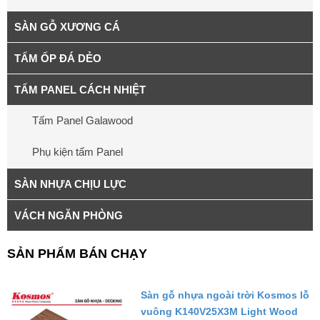
SÀN GỖ XƯƠNG CÁ
TẤM ỐP ĐÁ DẺO
TẤM PANEL CÁCH NHIỆT
Tấm Panel Galawood
Phụ kiện tấm Panel
SÀN NHỰA CHỊU LỰC
VÁCH NGĂN PHÒNG
SẢN PHẨM BÁN CHẠY
Sàn gỗ nhựa ngoài trời Kosmos lỗ
vuông K140V25X3M Light Wood