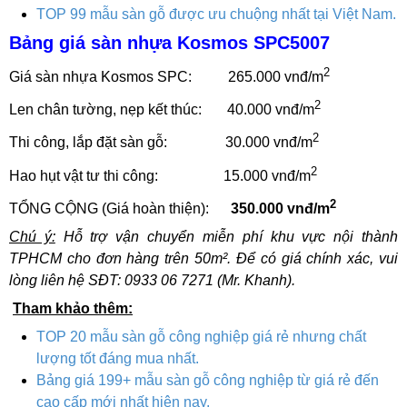
TOP 99 mẫu sàn gỗ được ưu chuộng nhất tại Việt Nam.
Bảng giá sàn nhựa Kosmos SPC5007
2
Giá sàn nhựa Kosmos SPC: 265.000 vnđ/m
2
Len chân tường, nẹp kết thúc: 40.000 vnđ/m
2
Thi công, lắp đặt sàn gỗ: 30.000 vnđ/m
2
Hao hụt vật tư thi công: 15.000 vnđ/m
2
TỔNG CỘNG (Giá hoàn thiện):
350.000 vnđ/m
Chú ý:
Hỗ trợ vận chuyển miễn phí khu vực nội thành
TPHCM cho đơn hàng trên 50m². Để có giá chính xác, vui
lòng liên hệ SĐT: 0933 06 7271 (Mr. Khanh).
Tham khảo thêm:
TOP 20 mẫu sàn gỗ công nghiệp giá rẻ nhưng chất
lượng tốt đáng mua nhất.
Bảng giá 199+ mẫu sàn gỗ công nghiệp từ giá rẻ đến
cao cấp mới nhất hiện nay.