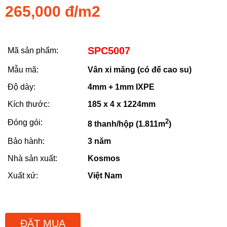
265,000 đ/m2
SPC5007
Mã sản phẩm:
Mẫu mã:
Vân xi măng (có đế cao su)
Độ dày:
4mm + 1mm IXPE
Kích thước:
185 x 4 x 1224mm
2
Đóng gói:
8 thanh/hộp (1.811m
)
Bảo hành:
3 năm
Nhà sản xuất:
Kosmos
Xuất xứ:
Việt Nam
ĐẶT MUA