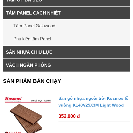
TẤM PANEL CÁCH NHIỆT
Tấm Panel Galawood
Phụ kiện tấm Panel
SÀN NHỰA CHỊU LỰC
VÁCH NGĂN PHÒNG
SẢN PHẨM BÁN CHẠY
Sàn gỗ nhựa ngoài trời Kosmos lỗ
vuông K140V25X3M Light Wood
352.000 đ