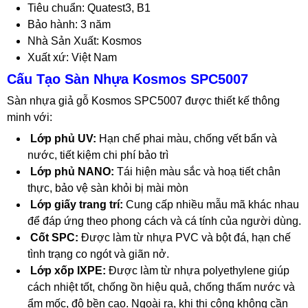
Tiêu chuẩn: Quatest3, B1
Bảo hành: 3 năm
Nhà Sản Xuất: Kosmos
Xuất xứ: Việt Nam
Cấu Tạo Sàn Nhựa Kosmos SPC5007
Sàn nhựa giả gỗ Kosmos SPC5007 được thiết kế thông
minh với:
Lớp phủ UV:
Hạn chế phai màu, chống vết bẩn và
nước, tiết kiệm chi phí bảo trì
Lớp phủ NANO:
Tái hiện màu sắc và hoạ tiết chân
thực, bảo vệ sàn khỏi bị mài mòn
Lớp giấy trang trí:
Cung cấp nhiều mẫu mã khác nhau
để đáp ứng theo phong cách và cá tính của người dùng.
Cốt SPC:
Được làm từ nhựa PVC và bột đá, hạn chế
tình trạng co ngót và giãn nở.
Lớp xốp IXPE:
Được làm từ nhựa polyethylene giúp
cách nhiệt tốt, chống ồn hiệu quả, chống thấm nước và
ẩm mốc, độ bền cao. Ngoài ra, khi thi công không cần