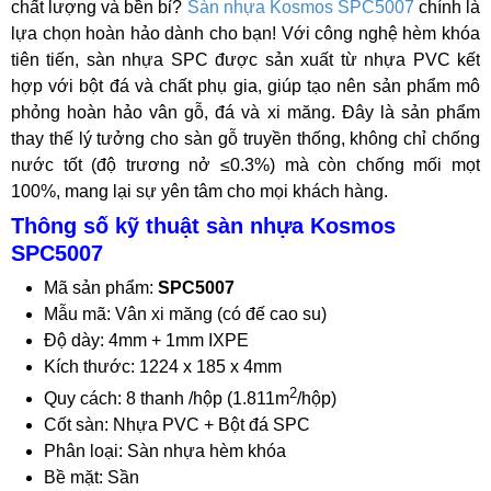
chất lượng và bền bỉ?
Sàn nhựa Kosmos SPC5007
chính là
lựa chọn hoàn hảo dành cho bạn! Với công nghệ hèm khóa
tiên tiến, sàn nhựa SPC được sản xuất từ nhựa PVC kết
hợp với bột đá và chất phụ gia, giúp tạo nên sản phẩm mô
phỏng hoàn hảo vân gỗ, đá và xi măng. Đây là sản phẩm
thay thế lý tưởng cho sàn gỗ truyền thống, không chỉ chống
nước tốt (độ trương nở ≤0.3%) mà còn chống mối mọt
100%, mang lại sự yên tâm cho mọi khách hàng.
Thông số kỹ thuật sàn nhựa Kosmos
SPC5007
Mã sản phẩm:
SPC5007
Mẫu mã: Vân xi măng (có đế cao su)
Độ dày: 4mm + 1mm IXPE
Kích thước: 1224 x 185 x 4mm
2
Quy cách: 8 thanh /hộp (1.811m
/hộp)
Cốt sàn: Nhựa PVC + Bột đá SPC
Phân loại: Sàn nhựa hèm khóa
Bề mặt: Sần