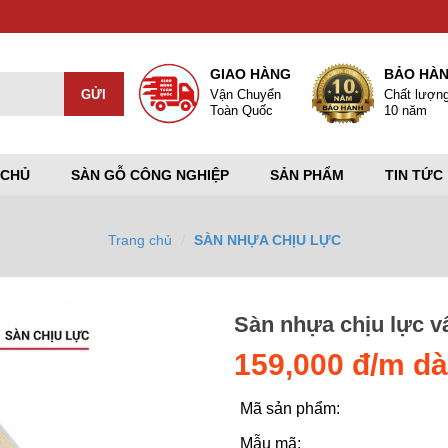
GIAO HÀNG
BẢO HÀ
Vận Chuyển
Chất lượn
Toàn Quốc
10 năm
 CHỦ
SÀN GỖ CÔNG NGHIỆP
SẢN PHẨM
TIN TỨC
Trang chủ
SÀN NHỰA CHỊU LỰC
Sàn nhựa chịu lực v
159,000 đ/m dà
Mã sản phẩm:
Mẫu mã: