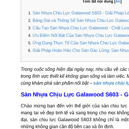
Tóm tắt nội dung
[
Ẩn
]
Sàn Nhựa Chịu Lực Galawood S603 - Giải Pháp L
Bảng Giá và Thông Số Sàn Nhựa Chịu Lực Galaw
Cấu Tạo Sàn Nhựa Chịu Lực Galawood - Chất Lượ
Ưu Điểm Nổi Bật Của Sàn Nhựa Chịu Lực Galawo
Ứng Dụng Thực Tế Của Sàn Nhựa Chịu Lực Gala
Giải Pháp Hoàn Hảo Cho Sàn Gác Lửng: Sàn Nhự
Trong cuộc sống hiện đại ngày nay, nhu cầu về các s
trong lĩnh vực thiết kế không gian sống và làm việc. 
cùng khám phá sản phẩm nổi bật –
sàn nhựa chịu 
Sàn Nhựa Chịu Lực Galawood S603 - G
Chào mừng bạn đến với thế giới của sàn chịu lực 
mang lại vẻ đẹp tinh tế và sang trọng cho mọi không
đại, sàn chịu lực Galawood S603 không chỉ là một
những không gian cần độ bền cao và ổn định.