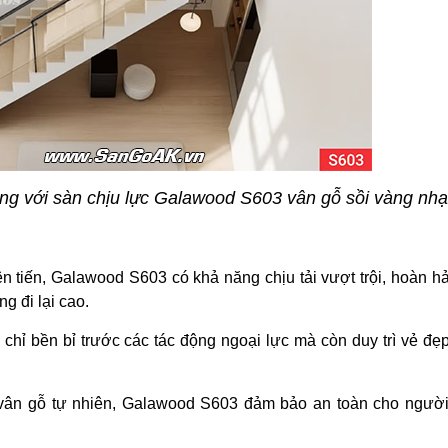
ợng với sàn chịu lực Galawood S603 vân gỗ sồi vàng nhạ
n tiến, Galawood S603 có khả năng chịu tải vượt trội, hoàn h
g đi lại cao.
ỉ bền bỉ trước các tác động ngoại lực mà còn duy trì vẻ đẹp
vân gỗ tự nhiên, Galawood S603 đảm bảo an toàn cho người