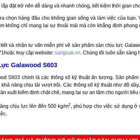
 lắp đặt trở nên dễ dàng và nhanh chóng, tiết kiệm thời gian ch
ựa chọn hàng đầu cho không gian sống và làm việc của bạn. 
m không chỉ mang lại sự thoải mái mà còn khẳng định phong
i tiết và nhận tư vấn miễn phí về sản phẩm sàn chịu lực Gala
271hoặc truy cập website:
sangoak.vn
. Chúng tôi luôn sẵn sàng 
 Lực Galawood S603
wood S603 chính là các thông số kỹ thuật ấn tượng. Sản phẩ
khả năng chịu tải vượt trội. Các thông số kỹ thuật như độ dày
n xuất kiểm định chặt chẽ, mang lại sự an tâm cho người tiêu
2
ăng chịu lực lên đến 500 kg/m
, phù hợp cho việc sử dụng ở
ệc.