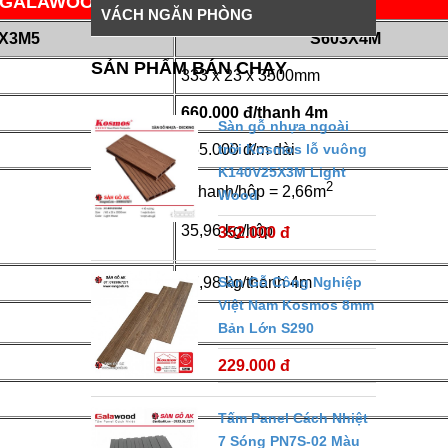
C GALAWOOD S603
VÁCH NGĂN PHÒNG
X3M5
S603X4M
SẢN PHẨM BÁN CHẠY
333 x 23 x 3500mm
660.000 đ/thanh 4m
Sàn gỗ nhựa ngoài
165.000 đ/m dài
trời Kosmos lỗ vuông
K140V25X3M Light
2
2 thanh/hộp = 2,66m
Wood
35,96 kg/hộp
352.000 đ
17,98 kg/thanh 4m
Sàn Gỗ Công Nghiệp
Việt Nam Kosmos 8mm
Bản Lớn S290
229.000 đ
Tấm Panel Cách Nhiệt
7 Sóng PN7S-02 Màu