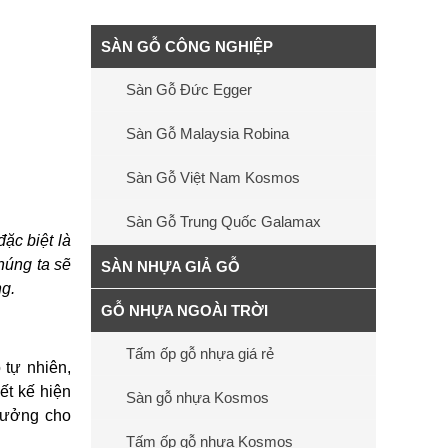
SÀN GỖ CÔNG NGHIỆP
Sàn Gỗ Đức Egger
Sàn Gỗ Malaysia Robina
Sàn Gỗ Việt Nam Kosmos
Sàn Gỗ Trung Quốc Galamax
ặc biệt là
chúng ta sẽ
SÀN NHỰA GIẢ GỖ
ng.
GỖ NHỰA NGOÀI TRỜI
Tấm ốp gỗ nhựa giá rẻ
 tự nhiên,
ết kế hiện
Sàn gỗ nhựa Kosmos
 tưởng cho
Tấm ốp gỗ nhựa Kosmos