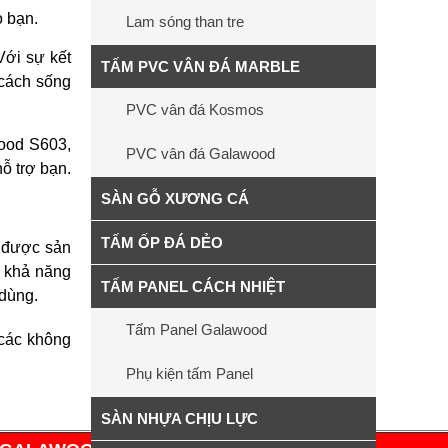
o bạn.
Lam sóng than tre
Với sự kết
TẤM PVC VÂN ĐÁ MARBLE
 cách sống
PVC vân đá Kosmos
wood S603,
PVC vân đá Galawood
hỗ trợ bạn.
SÀN GỖ XƯƠNG CÁ
TẤM ỐP ĐÁ DẺO
m được sản
, khả năng
TẤM PANEL CÁCH NHIỆT
 dùng.
Tấm Panel Galawood
 các không
Phụ kiện tấm Panel
SÀN NHỰA CHỊU LỰC