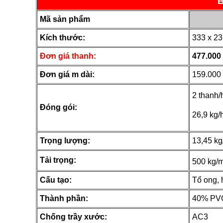
B
Mã sản phẩm
Kích thước:
333 x 2
Đơn giá thanh:
477.000
Đơn giá m dài
:
159.000 
2 thanh/
Đóng gói:
26,9 kg/
Trọng lượng:
13,45 kg
Tải trọng:
500 kg/
Cấu tạo:
Tổ ong,
Thành phần:
40% PVC 
Chống trầy xước:
AC3