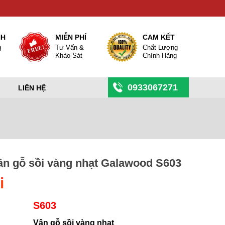
NH
MIỄN PHÍ
CAM KẾT
g
Tư Vấn &
Chất Lượng
Khảo Sát
Chính Hãng
0933067271
LIÊN HỆ
ân gỗ sồi vàng nhạt Galawood S603
i
S603
Vân gỗ sồi vàng nhạt