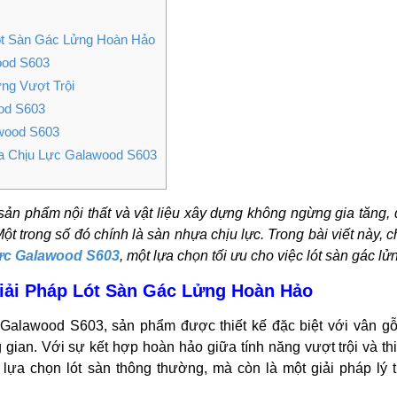
ót Sàn Gác Lửng Hoàn Hảo
ood S603
ng Vượt Trội
od S603
wood S603
a Chịu Lực Galawood S603
ản phẩm nội thất và vật liệu xây dựng không ngừng gia tăng, đ
Một trong số đó chính là sàn nhựa chịu lực. Trong bài viết này, 
lực Galawood S603
, một lựa chọn tối ưu cho việc lót sàn gác lử
iải Pháp Lót Sàn Gác Lửng Hoàn Hảo
Galawood S603, sản phẩm được thiết kế đặc biệt với vân gỗ
 gian. Với sự kết hợp hoàn hảo giữa tính năng vượt trội và thi
 lựa chọn lót sàn thông thường, mà còn là một giải pháp lý