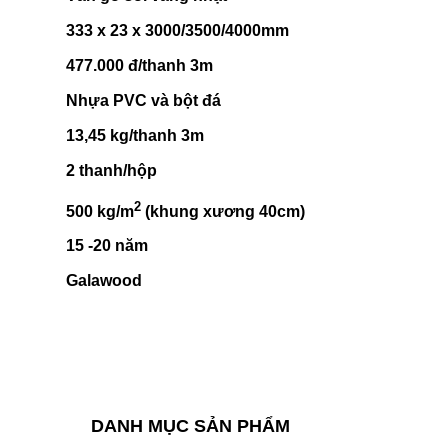
333 x 23 x 3000/3500/4000mm
477.000 đ/thanh 3m
Nhựa PVC và bột đá
13,45 kg/thanh 3m
2 thanh/hộp
2
500 kg/m
(khung xương 40cm)
15 -20 năm
Galawood
DANH MỤC SẢN PHẨM