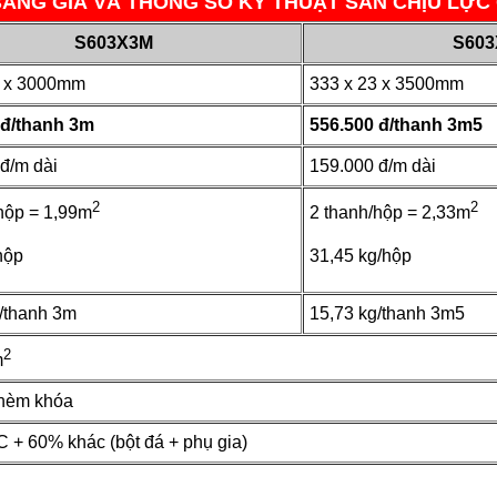
ẢNG GIÁ VÀ THÔNG SỐ KỸ THUẬT SÀN CHỊU LỰ
S603X3M
S603
3 x 3000mm
333 x 23 x 3500mm
 đ/thanh 3m
556.500 đ/thanh 3m5
đ/m dài
159.000 đ/m dài
2
2
hộp = 1,99m
2 thanh/hộp = 2,33m
hộp
31,45 kg/hộp
/thanh 3m
15,73 kg/thanh 3m5
2
m
 hèm khóa
+ 60% khác (bột đá + phụ gia)