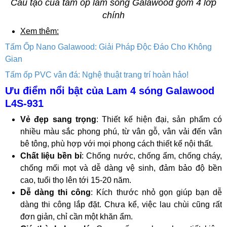
Cấu tạo của tấm ốp lam sóng Galawood gồm 4 lớp
chính
Xem thêm:
Tấm Ốp Nano Galawood: Giải Pháp Độc Đáo Cho Không
Gian
Tấm ốp PVC vân đá: Nghệ thuật trang trí hoàn hảo!
Ưu điểm nổi bật của Lam 4 sóng Galawood
L4S-931
Vẻ đẹp sang trọng
: Thiết kế hiện đại, sản phẩm có
nhiều màu sắc phong phú, từ vân gỗ, vân vải đến vân
bê tông, phù hợp với mọi phong cách thiết kế nội thất.
Chất liệu bền bỉ
: Chống nước, chống ẩm, chống cháy,
chống mối mọt và dễ dàng vệ sinh, đảm bảo độ bền
cao, tuổi thọ lên tới 15-20 năm.
Dễ dàng thi công
: Kích thước nhỏ gọn giúp bạn dễ
dàng thi công lắp đặt. Chưa kể, việc lau chùi cũng rất
đơn giản, chỉ cần một khăn ẩm.