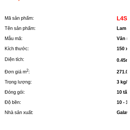
L4S-
Mã sản phẩm:
Tên sản phẩm:
Lam 4
Mẫu mã:
Vân s
Kích thước:
150 x
Diện tích:
0.45m
2
Đơn giá m
:
271.0
Trọng lượng:
3 kg/
Đóng gói:
10 tấ
Độ bền:
10 - 
Nhà sản xuất:
Gala