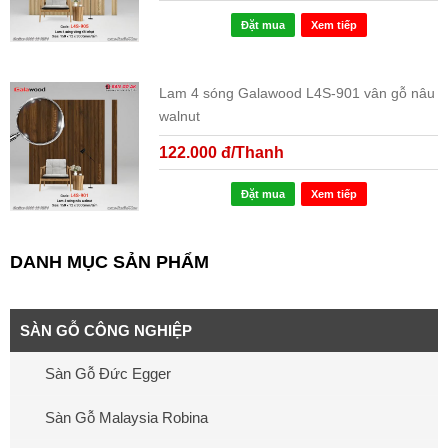
Đặt mua
Xem tiếp
Lam 4 sóng Galawood L4S-901 vân gỗ nâu
walnut
122.000 đ/Thanh
Đặt mua
Xem tiếp
DANH MỤC SẢN PHẨM
SÀN GỖ CÔNG NGHIỆP
Sàn Gỗ Đức Egger
Sàn Gỗ Malaysia Robina