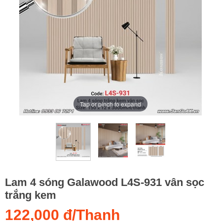
Tap or pinch to expand
Lam 4 sóng Galawood L4S-931 vân sọc
trắng kem
122,000 đ/Thanh