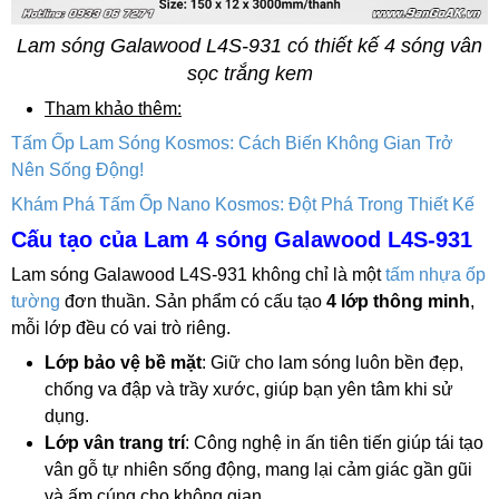
Lam sóng Galawood L4S-931 có thiết kế 4 sóng vân
sọc trắng kem
Tham khảo thêm:
Tấm Ốp Lam Sóng Kosmos: Cách Biến Không Gian Trở
Nên Sống Động!
Khám Phá Tấm Ốp Nano Kosmos: Đột Phá Trong Thiết Kế
Cấu tạo của Lam 4 sóng Galawood L4S-931
Lam sóng Galawood L4S-931 không chỉ là một
tấm nhựa ốp
tường
đơn thuần. Sản phẩm có cấu tạo
4 lớp thông minh
,
mỗi lớp đều có vai trò riêng.
Lớp bảo vệ bề mặt
: Giữ cho lam sóng luôn bền đẹp,
chống va đập và trầy xước, giúp bạn yên tâm khi sử
dụng.
Lớp vân trang trí
: Công nghệ in ấn tiên tiến giúp tái tạo
vân gỗ tự nhiên sống động, mang lại cảm giác gần gũi
và ấm cúng cho không gian.