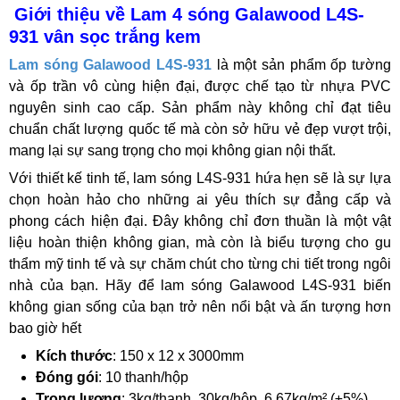
Giới thiệu về Lam 4 sóng Galawood L4S-
931 vân sọc trắng kem
Lam sóng Galawood L4S-931
là một sản phẩm ốp tường
và ốp trần vô cùng hiện đại, được chế tạo từ nhựa PVC
nguyên sinh cao cấp. Sản phẩm này không chỉ đạt tiêu
chuẩn chất lượng quốc tế mà còn sở hữu vẻ đẹp vượt trội,
mang lại sự sang trọng cho mọi không gian nội thất.
Với thiết kế tinh tế, lam sóng L4S-931 hứa hẹn sẽ là sự lựa
chọn hoàn hảo cho những ai yêu thích sự đẳng cấp và
phong cách hiện đại. Đây không chỉ đơn thuần là một vật
liệu hoàn thiện không gian, mà còn là biểu tượng cho gu
thẩm mỹ tinh tế và sự chăm chút cho từng chi tiết trong ngôi
nhà của bạn. Hãy để lam sóng Galawood L4S-931 biến
không gian sống của bạn trở nên nổi bật và ấn tượng hơn
bao giờ hết
Kích thước
: 150 x 12 x 3000mm
Đóng gói
: 10 thanh/hộp
Trọng lượng
: 3kg/thanh, 30kg/hộp, 6.67kg/m² (±5%)