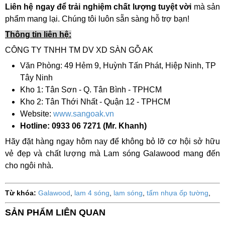
Liên hệ ngay để trải nghiệm chất lượng tuyệt vời
mà sản
phẩm mang lại. Chúng tôi luôn sẵn sàng hỗ trợ bạn!
Thông tin liên hệ:
CÔNG TY TNHH TM DV XD SÀN GỖ AK
Văn Phòng: 49 Hẻm 9, Huỳnh Tấn Phát, Hiệp Ninh, TP
Tây Ninh
Kho 1: Tân Sơn - Q. Tân Bình - TPHCM
Kho 2: Tân Thới Nhất - Quận 12 - TPHCM
Website:
www.sangoak.vn
Hotline: 0933 06 7271 (Mr. Khanh)
Hãy đặt hàng ngay hôm nay để không bỏ lỡ cơ hội sở hữu
vẻ đẹp và chất lượng mà Lam sóng Galawood mang đến
cho ngôi nhà.
Từ khóa:
Galawood
,
lam 4 sóng
,
lam sóng
,
tấm nhựa ốp tường
,
SẢN PHẨM LIÊN QUAN