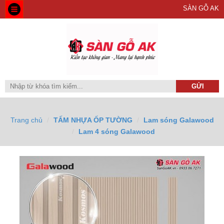
SÀN GỖ AK
Trang chủ
TẤM NHỰA ỐP TƯỜNG
Lam sóng Galawood
Lam 4 sóng Galawood