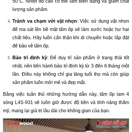
50°C. Nhiệt độ cao có thể làm biến dạng và giảm chất
lượng sản phẩm.
Tránh va chạm với vật nhọn
: Việc sử dụng vật nhọn
để ma sát lên bề mặt tấm ốp sẽ làm xước hoặc hư hại
chất liệu. Hãy luôn cẩn thận khi di chuyển hoặc lắp đặt
để bảo vệ tấm ốp.
Bảo trì định kỳ
: Để duy trì sản phẩm ở trạng thái tốt
nhất, nên tiến hành bảo trì định kỳ từ 3 đến 6 tháng một
lần. Điều này không chỉ gia tăng tuổi thọ mà còn giúp
sản phẩm luôn mới mẻ và đẹp mắt.
Bằng việc tuân thủ những hướng dẫn này, tấm ốp lam 4
sóng L4S-931 sẽ luôn giữ được độ bền và tính năng thẩm
mỹ, mang lại giá trị lâu dài cho không gian của bạn.