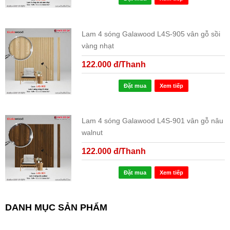
Lam 4 sóng Galawood L4S-905 vân gỗ sồi
vàng nhạt
122.000 đ/Thanh
Đặt mua
Xem tiếp
Lam 4 sóng Galawood L4S-901 vân gỗ nâu
walnut
122.000 đ/Thanh
Đặt mua
Xem tiếp
DANH MỤC SẢN PHẨM