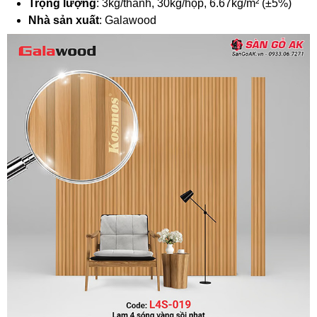
Trọng lượng
: 3kg/thanh, 30kg/hộp, 6.67kg/m² (±5%)
Nhà sản xuất
: Galawood