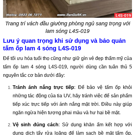
Trang trí vách đầu giường phòng ngủ sang trọng với
lam sóng L4S-019
Lưu ý quan trọng khi sử dụng và bảo quản
tấm ốp lam 4 sóng L4S-019
Để tối ưu hóa tuổi thọ cũng như giữ gìn vẻ đẹp thẩm mỹ của
tấm ốp lam 4 sóng L4S-019, người dùng cần tuân thủ 5
nguyên tắc cơ bản dưới đây:
Tránh ánh nắng trực tiếp
: Để bảo vệ tấm ốp khỏi
những tác động của tia UV, hãy tránh việc để sản phẩm
tiếp xúc trực tiếp với ánh nắng mặt trời. Điều này giúp
ngăn ngừa hiện tượng phai màu và hư hại bề mặt.
Vệ sinh đúng cách
: Sử dụng khăn ẩm kết hợp với
dung dịch tẩy rửa loãng để làm sạch bề mặt tấm ốp.