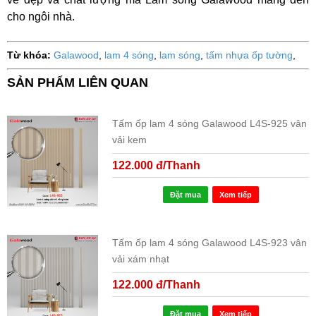
cho ngôi nhà.
Từ khóa:
Galawood
,
lam 4 sóng
,
lam sóng
,
tấm nhựa ốp tường
,
SẢN PHẨM LIÊN QUAN
Tấm ốp lam 4 sóng Galawood L4S-925 vân
vải kem
122.000 đ/Thanh
Đặt mua
Xem tiếp
Tấm ốp lam 4 sóng Galawood L4S-923 vân
vải xám nhạt
122.000 đ/Thanh
Đặt mua
Xem tiếp