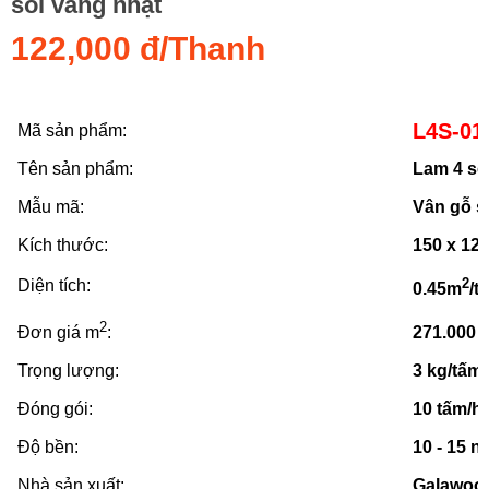
sồi vàng nhạt
122,000 đ/Thanh
L4S-01
Mã sản phẩm:
Tên sản phẩm:
Lam 4 s
Mẫu mã:
Vân gỗ s
Kích thước:
150 x 12
2
Diện tích:
0.45m
/t
2
Đơn giá m
:
271.000 
Trọng lượng:
3 kg/tấm
Đóng gói:
10 tấm/h
Độ bền:
10 - 15 
Nhà sản xuất:
Galawoo