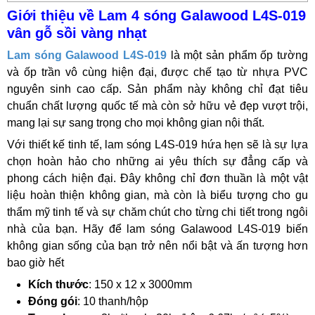
Giới thiệu về Lam 4 sóng Galawood L4S-019
vân gỗ sồi vàng nhạt
Lam sóng Galawood L4S-019
là một sản phẩm ốp tường
và ốp trần vô cùng hiện đại, được chế tạo từ nhựa PVC
nguyên sinh cao cấp. Sản phẩm này không chỉ đạt tiêu
chuẩn chất lượng quốc tế mà còn sở hữu vẻ đẹp vượt trội,
mang lại sự sang trọng cho mọi không gian nội thất.
Với thiết kế tinh tế, lam sóng L4S-019 hứa hẹn sẽ là sự lựa
chọn hoàn hảo cho những ai yêu thích sự đẳng cấp và
phong cách hiện đại. Đây không chỉ đơn thuần là một vật
liệu hoàn thiện không gian, mà còn là biểu tượng cho gu
thẩm mỹ tinh tế và sự chăm chút cho từng chi tiết trong ngôi
nhà của bạn. Hãy để lam sóng Galawood L4S-019 biến
không gian sống của bạn trở nên nổi bật và ấn tượng hơn
bao giờ hết
Kích thước
: 150 x 12 x 3000mm
Đóng gói
: 10 thanh/hộp