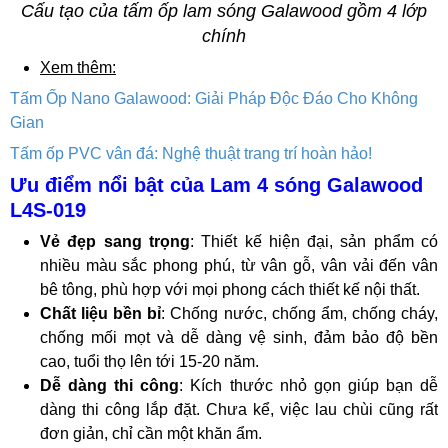
Cấu tạo của tấm ốp lam sóng Galawood gồm 4 lớp
chính
Xem thêm:
Tấm Ốp Nano Galawood: Giải Pháp Độc Đáo Cho Không
Gian
Tấm ốp PVC vân đá: Nghệ thuật trang trí hoàn hảo!
Ưu điểm nổi bật của Lam 4 sóng Galawood
L4S-019
Vẻ đẹp sang trọng
: Thiết kế hiện đại, sản phẩm có
nhiều màu sắc phong phú, từ vân gỗ, vân vải đến vân
bê tông, phù hợp với mọi phong cách thiết kế nội thất.
Chất liệu bền bỉ
: Chống nước, chống ẩm, chống cháy,
chống mối mọt và dễ dàng vệ sinh, đảm bảo độ bền
cao, tuổi thọ lên tới 15-20 năm.
Dễ dàng thi công
: Kích thước nhỏ gọn giúp bạn dễ
dàng thi công lắp đặt. Chưa kể, việc lau chùi cũng rất
đơn giản, chỉ cần một khăn ẩm.