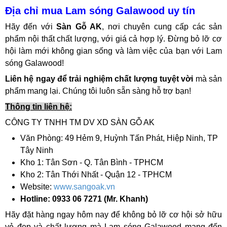
Địa chỉ mua Lam sóng Galawood uy tín
Hãy đến với
Sàn Gỗ AK
, nơi chuyên cung cấp các sản
phẩm nội thất chất lượng, với giá cả hợp lý. Đừng bỏ lỡ cơ
hội làm mới không gian sống và làm việc của bạn với Lam
sóng Galawood!
Liên hệ ngay để trải nghiệm chất lượng tuyệt vời
mà sản
phẩm mang lại. Chúng tôi luôn sẵn sàng hỗ trợ bạn!
Thông tin liên hệ:
CÔNG TY TNHH TM DV XD SÀN GỖ AK
Văn Phòng: 49 Hẻm 9, Huỳnh Tấn Phát, Hiệp Ninh, TP
Tây Ninh
Kho 1: Tân Sơn - Q. Tân Bình - TPHCM
Kho 2: Tân Thới Nhất - Quận 12 - TPHCM
Website:
www.sangoak.vn
Hotline: 0933 06 7271 (Mr. Khanh)
Hãy đặt hàng ngay hôm nay để không bỏ lỡ cơ hội sở hữu
vẻ đẹp và chất lượng mà Lam sóng Galawood mang đến