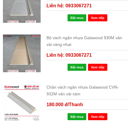
Liên hệ: 0933067271
Đặt mua
Xem tiếp
Bộ vách ngăn nhựa Galawood 930M vân
vải vàng nhạt
Liên hệ: 0933067271
Đặt mua
Xem tiếp
Chân vách ngăn nhựa Galawood CVN-
932M vân vải xám
180.000 đ/Thanh
Đặt mua
Xem tiếp