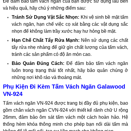
Để đảm bảo tấm vách ngăn của bạn được sử dụng lâu bền
và hiệu quả, hãy chú ý những điểm sau:
Tránh Sử Dụng Vật Sắc Nhọn:
Khi vệ sinh bề mặt tấm
vách ngăn, hạn chế việc cọ xát bằng các vật dụng sắc
nhọn để không làm trầy xước hay hư hỏng bề mặt.
Hạn Chế Chất Tẩy Rửa Mạnh:
Nên sử dụng các chất
tẩy rửa nhẹ nhàng để giữ gìn chất lượng của tấm vách,
tránh các sản phẩm có độ ăn mòn cao.
Bảo Quản Đúng Cách:
Để đảm bảo tấm vách ngăn
luôn trong trạng thái tốt nhất, hãy bảo quản chúng ở
những nơi khô ráo và thoáng mát.
Phụ Kiện Đi Kèm Tấm Vách Ngăn Galawood
VN-924
Tấm vách ngăn VN-924 được trang bị đầy đủ phụ kiện, bao
gồm chân vách ngăn CVN-924 với thiết kế rãnh chữ U rộng
26mm, đảm bảo ôm sát tấm vách một cách hoàn hảo. Hệ
thống hèm khóa thông minh cho phép bạn nối dài tấm mà