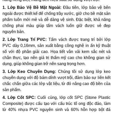
1. Lớp Bảo Vệ Bề Mặt Ngoài:
Đầu tiên, lớp bảo vệ bên
ngoài được thiết kế để chống trầy xước, giữ cho bề mặt sản
phẩm luôn mới mẻ và dễ dàng vệ sinh. Đặc biệt, khả năng
chống phai màu giúp tấm vách luôn giữ được vẻ đẹp
nguyên bản.
2. Lớp Trang Trí PVC:
Tấm vách được trang trí bởi lớp
PVC dày 0,16mm, sản xuất bằng công nghệ in ấn kỹ thuật
số với độ phân giải cao. Họa tiết vân vải kem sắc nét và
chân thực, tạo nên giá trị thẩm mỹ cao cho không gian sử
dụng, giúp không gian trở nên sang trọng hơn.
3. Lớp Keo Chuyên Dụng:
Chúng tôi sử dụng lớp keo
chuyên dụng với độ bám dính vượt trội, đảm bảo sự liên kết
chắc chắn giữa các lớp vật liệu, từ đó nâng cao độ bền của
sản phẩm.
4. Lớp Cốt SPC:
Cuối cùng, lớp cốt SPC (Stone Plastic
Composite) được cấu tạo với cấu trúc tổ ong độc đáo, làm
từ 40% nhựa PVC nguyên sinh và 60% hỗn hợp bột đá