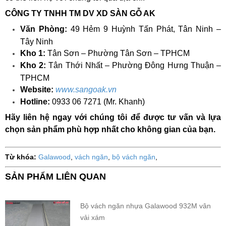
CÔNG TY TNHH TM DV XD SÀN GỖ AK
Văn Phòng:
49 Hẻm 9 Huỳnh Tấn Phát, Tân Ninh –
Tây Ninh
Kho 1:
Tân Sơn – Phường Tân Sơn – TPHCM
Kho 2:
Tân Thới Nhất – Phường Đông Hưng Thuận –
TPHCM
Website:
www.sangoak.vn
Hotline:
0933 06 7271 (Mr. Khanh)
Hãy liên hệ ngay với chúng tôi để được tư vấn và lựa
chọn sản phẩm phù hợp nhất cho không gian của bạn.
Từ khóa:
Galawood
,
vách ngăn
,
bộ vách ngăn
,
SẢN PHẨM LIÊN QUAN
Bộ vách ngăn nhựa Galawood 932M vân
vải xám