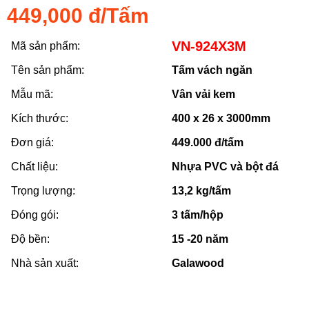
449,000 đ/Tấm
VN-924X3M
Mã sản phẩm:
Tên sản phẩm:
Tấm vách ngăn
Mẫu mã:
Vân vải kem
Kích thước:
400 x 26 x 3000mm
Đơn giá:
449.000 đ/tấm
Chất liệu:
Nhựa PVC và bột đá
Trọng lượng:
13,2 kg/tấm
Đóng gói:
3 tấm/hộp
Độ bền:
15 -20 năm
Nhà sản xuất:
Galawood