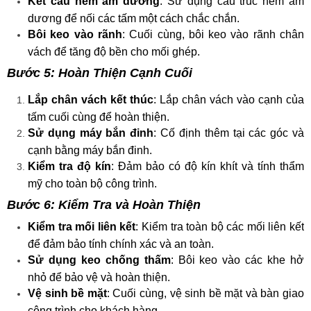
Kết cấu hèm âm dương
: Sử dụng cấu trúc hèm âm
dương để nối các tấm một cách chắc chắn.
Bôi keo vào rãnh
: Cuối cùng, bôi keo vào rãnh chân
vách để tăng độ bền cho mối ghép.
Bước 5: Hoàn Thiện Cạnh Cuối
Lắp chân vách kết thúc
: Lắp chân vách vào cạnh của
tấm cuối cùng để hoàn thiện.
Sử dụng máy bắn đinh
: Cố định thêm tại các góc và
cạnh bằng máy bắn đinh.
Kiểm tra độ kín
: Đảm bảo có độ kín khít và tính thẩm
mỹ cho toàn bộ công trình.
Bước 6: Kiểm Tra và Hoàn Thiện
Kiểm tra mối liên kết
: Kiểm tra toàn bộ các mối liên kết
để đảm bảo tính chính xác và an toàn.
Sử dụng keo chống thấm
: Bôi keo vào các khe hở
nhỏ để bảo vệ và hoàn thiện.
Vệ sinh bề mặt
: Cuối cùng, vệ sinh bề mặt và bàn giao
công trình cho khách hàng.