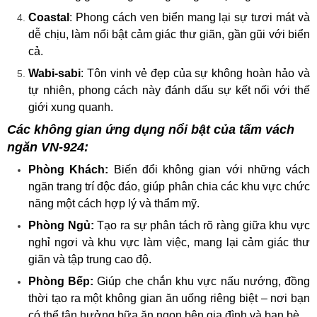
Coastal
: Phong cách ven biển mang lại sự tươi mát và
dễ chịu, làm nổi bật cảm giác thư giãn, gần gũi với biển
cả.
Wabi-sabi
: Tôn vinh vẻ đẹp của sự không hoàn hảo và
tự nhiên, phong cách này đánh dấu sự kết nối với thế
giới xung quanh.
Các không gian ứng dụng nổi bật của tấm vách
ngăn VN-924:
Phòng Khách:
Biến đổi không gian với những vách
ngăn trang trí độc đáo, giúp phân chia các khu vực chức
năng một cách hợp lý và thẩm mỹ.
Phòng Ngủ:
Tạo ra sự phân tách rõ ràng giữa khu vực
nghỉ ngơi và khu vực làm việc, mang lại cảm giác thư
giãn và tập trung cao độ.
Phòng Bếp:
Giúp che chắn khu vực nấu nướng, đồng
thời tạo ra một không gian ăn uống riêng biệt – nơi bạn
có thể tận hưởng bữa ăn ngon bên gia đình và bạn bè.