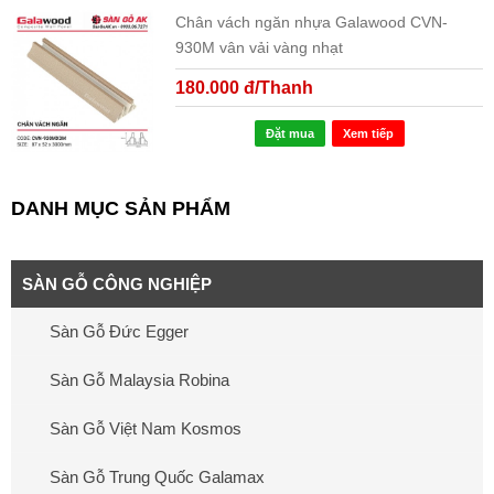
Chân vách ngăn nhựa Galawood CVN-
930M vân vải vàng nhạt
180.000 đ/Thanh
Đặt mua
Xem tiếp
DANH MỤC SẢN PHẨM
SÀN GỖ CÔNG NGHIỆP
Sàn Gỗ Đức Egger
Sàn Gỗ Malaysia Robina
Sàn Gỗ Việt Nam Kosmos
Sàn Gỗ Trung Quốc Galamax