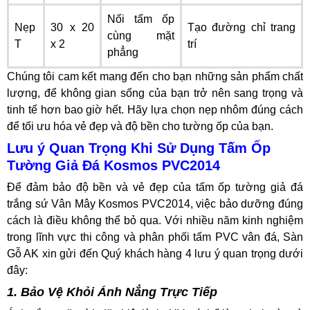
Nối tấm ốp
Nẹp
30 x 20
Tạo đường chỉ trang
cùng mặt
T
x 2
trí
phẳng
Chúng tôi cam kết mang đến cho bạn những sản phẩm chất
lượng, để không gian sống của bạn trở nên sang trọng và
tinh tế hơn bao giờ hết. Hãy lựa chọn nẹp nhôm đúng cách
để tối ưu hóa vẻ đẹp và độ bền cho tường ốp của bạn.
Lưu ý Quan Trọng Khi Sử Dụng Tấm Ốp
Tường Giả Đá Kosmos PVC2014
Để đảm bảo độ bền và vẻ đẹp của tấm ốp tường giả đá
trắng sứ Vân Mây Kosmos PVC2014, việc bảo dưỡng đúng
cách là điều không thể bỏ qua. Với nhiều năm kinh nghiệm
trong lĩnh vực thi công và phân phối tấm PVC vân đá, Sàn
Gỗ AK xin gửi đến Quý khách hàng 4 lưu ý quan trọng dưới
đây:
1. Bảo Vệ Khỏi Ánh Nắng Trực Tiếp