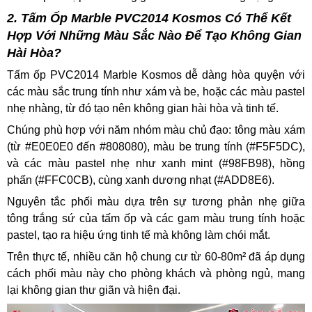
2. Tấm Ốp Marble PVC2014 Kosmos Có Thể Kết
Hợp Với Những Màu Sắc Nào Để Tạo Không Gian
Hài Hòa?
Tấm ốp PVC2014 Marble Kosmos dễ dàng hòa quyện với
các màu sắc trung tính như xám và be, hoặc các màu pastel
nhẹ nhàng, từ đó tạo nên không gian hài hòa và tinh tế.
Chúng phù hợp với năm nhóm màu chủ đạo: tông màu xám
(từ #E0E0E0 đến #808080), màu be trung tính (#F5F5DC),
và các màu pastel nhẹ như xanh mint (#98FB98), hồng
phấn (#FFC0CB), cùng xanh dương nhạt (#ADD8E6).
Nguyên tắc phối màu dựa trên sự tương phản nhẹ giữa
tông trắng sứ của tấm ốp và các gam màu trung tính hoặc
pastel, tạo ra hiệu ứng tinh tế mà không làm chói mắt.
Trên thực tế, nhiều căn hộ chung cư từ 60-80m² đã áp dụng
cách phối màu này cho phòng khách và phòng ngủ, mang
lại không gian thư giãn và hiện đại.