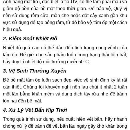
Ánh nắng mặt trời, đặc biệt là tia UV, có thể làm phai màu và
giảm độ bền của bề mặt theo thời gian. Để bảo vệ, Quý vị
nên sử dụng rèm cửa, màn che hoặc đặt cây xanh gần khu
vực sử dụng để tạo bóng râm, từ đó bảo vệ tấm ốp một cách
hiệu quả.
2. Kiểm Soát Nhiệt Độ
Nhiệt độ quá cao có thể dẫn đến tình trạng cong vênh của
tấm ốp. Để giữ cho sản phẩm luôn trong trạng thái tốt nhất,
hãy duy trì nhiệt độ môi trường dưới 50°C.
3. Vệ Sinh Thường Xuyên
Để bề mặt tấm ốp luôn sạch đẹp, việc vệ sinh định kỳ là rất
cần thiết. Chúng tôi khuyến nghị nên lau chùi ít nhất 2 tuần
một lần bằng khăn mềm và dung dịch tẩy rửa nhẹ để tránh
tổn hại đến bề mặt.
4. Xử Lý Vết Bẩn Kịp Thời
Trong quá trình sử dụng, nếu xuất hiện vết bẩn, hãy nhanh
chóng xử lý để tránh để vết bẩn lâu ngày gây khó khăn trong