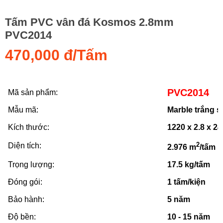
Tấm PVC vân đá Kosmos 2.8mm
PVC2014
470,000 đ/Tấm
PVC2014
Mã sản phẩm:
Mẫu mã:
Marble trắng 
Kích thước:
1220 x 2.8 x 
2
Diện tích:
2.976 m
/tấm
Trọng lượng:
17.5 kg/tấm
Đóng gói:
1 tấm/kiện
Bảo hành:
5 năm
Độ bền:
10 - 15 năm