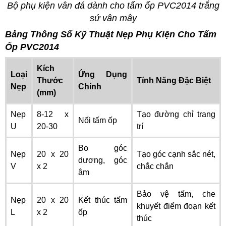
Bộ phụ kiện vân đá dành cho tấm ốp PVC2014 trắng
sứ vân mây
Bảng Thông Số Kỹ Thuật Nẹp Phụ Kiện Cho Tấm
Ốp PVC2014
Kích
Loại
Ứng Dụng
Thước
Tính Năng Đặc Biệt
Nẹp
Chính
(mm)
Nẹp
8-12 x
Tạo đường chỉ trang
Nối tấm ốp
U
20-30
trí
Bo góc
Nẹp
20 x 20
Tạo góc cạnh sắc nét,
dương, góc
V
x 2
chắc chắn
âm
Bảo vệ tấm, che
Nẹp
20 x 20
Kết thúc tấm
khuyết điểm đoạn kết
L
x 2
ốp
thúc