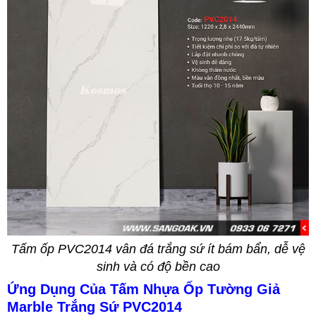
Tấm ốp PVC2014 vân đá trắng sứ ít bám bẩn, dễ vệ
sinh và có độ bền cao
Ứng Dụng Của Tấm Nhựa Ốp Tường Giả
Marble Trắng Sứ PVC2014