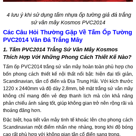
4 lưu ý khi sử dụng tấm nhựa ốp tường giả đá trắng
sứ vân mây Kosmos PVC2014
Các Câu Hỏi Thường Gặp Về Tấm Ốp Tường
PVC2014 Vân Đá Trắng Mây
1. Tấm PVC2014 Trắng Sứ Vân Mây Kosmos
Thích Hợp Với Những Phong Cách Thiết Kế Nào?
Tấm ốp PVC2014 trắng sứ vân mây hoàn toàn phù hợp cho
bốn phong cách thiết kế nội thất nổi bật: hiện đại tối giản,
Scandinavian, tân cổ điển và Địa Trung Hải. Với kích thước
1220 x 2440mm và độ dày 2.8mm, bề mặt trắng sứ vân mây
không chỉ mang đến vẻ đẹp thanh lịch mà còn khả năng
phản chiếu ánh sáng tốt, giúp không gian trở nên rộng rãi và
thoáng đãng hơn.
Đặc biệt, họa tiết vân mây tinh tế khoác lên cho phong cách
Scandinavian một điểm nhấn nhẹ nhàng, trong khi độ bóng
cao rất phù hợp với không gian tân cổ điển sang trọng.