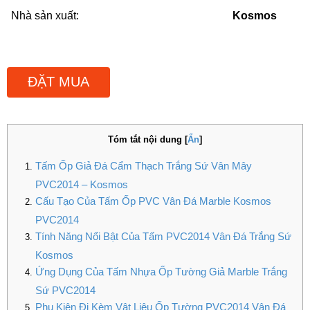
Nhà sản xuất:
Kosmos
ĐẶT MUA
Tóm tắt nội dung
[
Ẩn
]
Tấm Ốp Giả Đá Cẩm Thạch Trắng Sứ Vân Mây
PVC2014 – Kosmos
Cấu Tạo Của Tấm Ốp PVC Vân Đá Marble Kosmos
PVC2014
Tính Năng Nổi Bật Của Tấm PVC2014 Vân Đá Trắng Sứ
Kosmos
Ứng Dụng Của Tấm Nhựa Ốp Tường Giả Marble Trắng
Sứ PVC2014
Phụ Kiện Đi Kèm Vật Liệu Ốp Tường PVC2014 Vân Đá