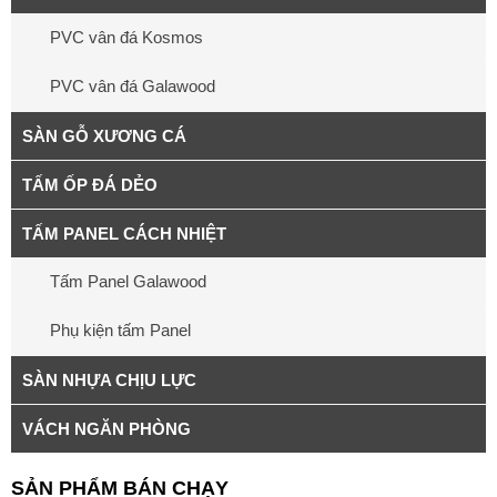
PVC vân đá Kosmos
PVC vân đá Galawood
SÀN GỖ XƯƠNG CÁ
TẤM ỐP ĐÁ DẺO
TẤM PANEL CÁCH NHIỆT
Tấm Panel Galawood
Phụ kiện tấm Panel
SÀN NHỰA CHỊU LỰC
VÁCH NGĂN PHÒNG
SẢN PHẨM BÁN CHẠY