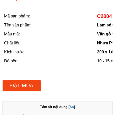
C2004
Mã sản phẩm:
Tên sản phẩm:
Lam sóng
Mẫu mã:
Vân gỗ s
Chất liệu:
Nhựa PS
Kích thước:
200 x 14
Độ bền:
10 - 15 
ĐẶT MUA
Tóm tắt nội dung
[
Ẩn
]