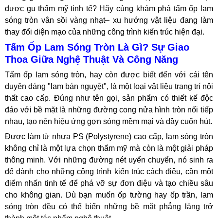
được gu thẩm mỹ tinh tế? Hãy cùng khám phá tấm ốp lam
sóng tròn vân sồi vàng nhạt– xu hướng vật liệu đang làm
thay đổi diện mạo của những công trình kiến trúc hiện đại.
Tấm Ốp Lam Sóng Tròn Là Gì? Sự Giao
Thoa Giữa Nghệ Thuật Và Công Năng
Tấm ốp lam sóng tròn, hay còn được biết đến với cái tên
duyên dáng "lam bán nguyệt", là một loại vật liệu trang trí nội
thất cao cấp. Đúng như tên gọi, sản phẩm có thiết kế độc
đáo với bề mặt là những đường cong nửa hình tròn nối tiếp
nhau, tạo nên hiệu ứng gợn sóng mềm mại và đầy cuốn hút.
Được làm từ nhựa PS (Polystyrene) cao cấp, lam sóng tròn
không chỉ là một lựa chọn thẩm mỹ mà còn là một giải pháp
thông minh. Với những đường nét uyển chuyển, nó sinh ra
để dành cho những công trình kiến trúc cách điệu, cần một
điểm nhấn tinh tế để phá vỡ sự đơn điệu và tạo chiều sâu
cho không gian. Dù bạn muốn ốp tường hay ốp trần, lam
sóng tròn đều có thể biến những bề mặt phẳng lặng trở