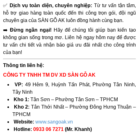
✅
Dịch vụ toàn diện, chuyên nghiệp:
Từ tư vấn tận tâm,
hỗ trợ giao hàng toàn quốc đến thi công trọn gói, đội ngũ
chuyên gia của SÀN GỖ AK luôn đồng hành cùng bạn.
➡️
Đừng ngần ngại!
Hãy để chúng tôi giúp bạn kiến tạo
không gian sống trong mơ. Liên hệ ngay hôm nay để được
tư vấn chi tiết và nhận báo giá ưu đãi nhất cho công trình
của bạn!
Thông tin liên hệ:
CÔNG TY TNHH TM DV XD SÀN GỖ AK
VP:
49 Hẻm 9, Huỳnh Tấn Phát, Phường Tân Ninh,
Tây Ninh
Kho 1:
Tân Sơn – Phường Tân Sơn – TPHCM
Kho 2:
Tân Thới Nhất – Phường Đông Hưng Thuận –
TPHCM
Website:
www.sangoak.vn
Hotline:
0933 06 7271
(Mr. Khanh)