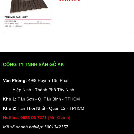
CÔNG TY TNHH SÀN GỖ AK
Văn Phòng:
49/9 Huỳnh Tấn Phát
Hiệp Ninh - Thành Phố Tây Ninh
Kho 1:
Tân Sơn - Q. Tân Bình - TPHCM
Kho 2:
Tân Thới Nhất - Quận 12 - TPHCM
Hotline:
0933 06 7271
(Mr. Khanh)
Mã số doanh nghiệp: 3901342357