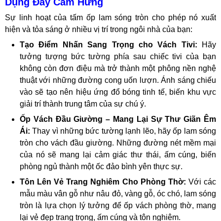
Dụng Đầy Cảm Hứng
Sự linh hoạt của tấm ốp lam sóng tròn cho phép nó xuất
hiện và tỏa sáng ở nhiều vị trí trong ngôi nhà của bạn:
Tạo Điểm Nhấn Sang Trọng cho Vách Tivi:
Hãy
tưởng tượng bức tường phía sau chiếc tivi của bạn
không còn đơn điệu mà trở thành một phông nền nghệ
thuật với những đường cong uốn lượn. Ánh sáng chiếu
vào sẽ tạo nên hiệu ứng đổ bóng tinh tế, biến khu vực
giải trí thành trung tâm của sự chú ý.
Ốp Vách Đầu Giường – Mang Lại Sự Thư Giãn Êm
Ái:
Thay vì những bức tường lạnh lẽo, hãy ốp lam sóng
tròn cho vách đầu giường. Những đường nét mềm mại
của nó sẽ mang lại cảm giác thư thái, ấm cúng, biến
phòng ngủ thành một ốc đảo bình yên thực sự.
Tôn Lên Vẻ Trang Nghiêm Cho Phòng Thờ:
Với các
mẫu màu vân gỗ như nâu đỏ, vàng gỗ, óc chó, lam sóng
tròn là lựa chọn lý tưởng để ốp vách phòng thờ, mang
lại vẻ đẹp trang trọng, ấm cúng và tôn nghiêm.