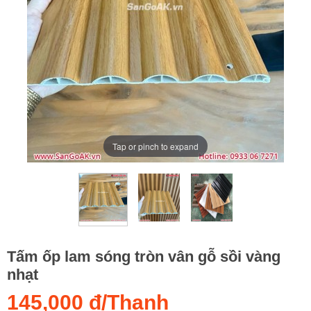
Tap or pinch to expand
Tấm ốp lam sóng tròn vân gỗ sồi vàng
nhạt
145,000 đ/Thanh