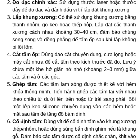
Đo đạc chính xác:
Sử dụng thước laser hoặc thước
dây để đo đạc và đánh dấu vị trí lắp đặt khung xương.
Lắp khung xương:
Có thể sử dụng khung xương bằng
thanh nhôm, gỗ keo hoặc thép hộp. Lắp đặt các thanh
xương cách nhau khoảng 30–40 cm, đảm bảo chúng
song song và đồng phẳng để tấm ốp sau khi lắp không
bị lồi lõm.
Cắt tấm ốp:
Dùng dao cắt chuyên dụng, cưa lọng hoặc
máy cắt nhựa để cắt tấm theo kích thước đã đo. Lưu ý
chừa một khe hở giãn nở nhỏ (khoảng 2–3 mm) giữa
các tấm và ở các góc.
Ghép tấm:
Các tấm lam sóng được thiết kế với hèm
khóa thông minh. Tiến hành ghép các tấm lại với nhau
theo chiều từ dưới lên trên hoặc từ trái sang phải. Bôi
một lớp keo silicone chuyên dụng vào các hèm hoặc
mặt sau tấm để tăng độ bám dính.
Cố định tấm:
Dùng vít để cố định tấm vào khung xương
thép/nhôm, hoặc dùng súng bắn đinh ghim nếu là khung
gỗ. Đảm bảo các tấm được cố định chắc chắn, khít vào