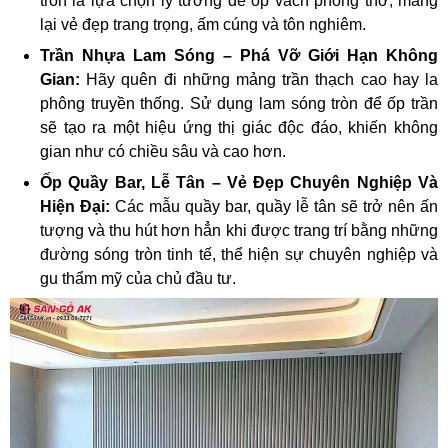
tròn là lựa chọn lý tưởng để ốp vách phòng thờ, mang
lại vẻ đẹp trang trọng, ấm cúng và tôn nghiêm.
Trần Nhựa Lam Sóng – Phá Vỡ Giới Hạn Không
Gian:
Hãy quên đi những mảng trần thạch cao hay la
phông truyền thống. Sử dụng lam sóng tròn để ốp trần
sẽ tạo ra một hiệu ứng thị giác độc đáo, khiến không
gian như có chiều sâu và cao hơn.
Ốp Quầy Bar, Lễ Tân – Vẻ Đẹp Chuyên Nghiệp Và
Hiện Đại:
Các mẫu quầy bar, quầy lễ tân sẽ trở nên ấn
tượng và thu hút hơn hẳn khi được trang trí bằng những
đường sóng tròn tinh tế, thể hiện sự chuyên nghiệp và
gu thẩm mỹ của chủ đầu tư.