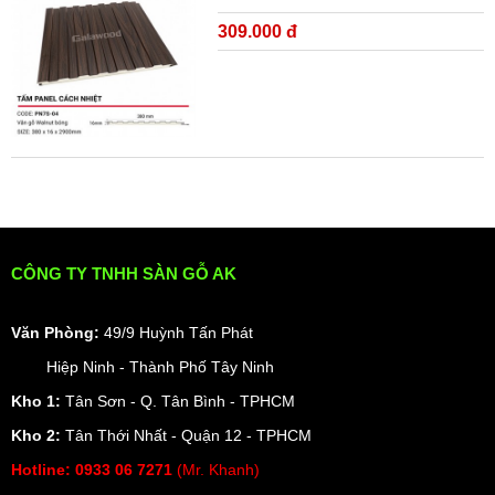
309.000 đ
CÔNG TY TNHH SÀN GỖ AK
Văn Phòng:
49/9 Huỳnh Tấn Phát
Hiệp Ninh - Thành Phố Tây Ninh
Kho 1:
Tân Sơn - Q. Tân Bình - TPHCM
Kho 2:
Tân Thới Nhất - Quận 12 - TPHCM
Hotline:
0933 06 7271
(Mr. Khanh)