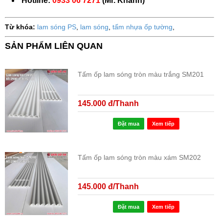
Hotline:
0933 06 7271
(Mr. Khanh)
Từ khóa:
lam sóng PS
,
lam sóng
,
tấm nhựa ốp tường
,
SẢN PHẨM LIÊN QUAN
Tấm ốp lam sóng tròn màu trắng SM201
145.000 đ/Thanh
Đặt mua
Xem tiếp
Tấm ốp lam sóng tròn màu xám SM202
145.000 đ/Thanh
Đặt mua
Xem tiếp