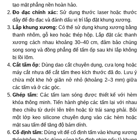
tạo mặt phẳng nền hoàn hảo.
Đo đạc chính xác:
Sử dụng thước laser hoặc thước
dây để đo đạc và đánh dấu vị trí lắp đặt khung xương.
Lắp khung xương:
Có thể sử dụng khung xương bằng
thanh nhôm, gỗ keo hoặc thép hộp. Lắp đặt các thanh
xương cách nhau khoảng 30–40 cm, đảm bảo chúng
song song và đồng phẳng để tấm ốp sau khi lắp không
bị lồi lõm.
Cắt tấm ốp:
Dùng dao cắt chuyên dụng, cưa lọng hoặc
máy cắt nhựa để cắt tấm theo kích thước đã đo. Lưu ý
chừa một khe hở giãn nở nhỏ (khoảng 2–3 mm) giữa
các tấm và ở các góc.
Ghép tấm:
Các tấm lam sóng được thiết kế với hèm
khóa thông minh. Tiến hành ghép các tấm lại với nhau
theo chiều từ dưới lên trên hoặc từ trái sang phải. Bôi
một lớp keo silicone chuyên dụng vào các hèm hoặc
mặt sau tấm để tăng độ bám dính.
Cố định tấm:
Dùng vít để cố định tấm vào khung xương
thép/nhôm, hoặc dùng súng bắn đinh ghim nếu là khung