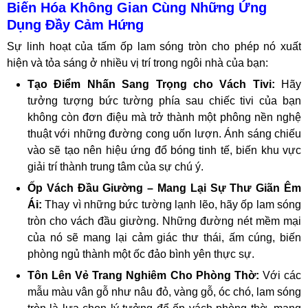
Biến Hóa Không Gian Cùng Những Ứng
Dụng Đầy Cảm Hứng
Sự linh hoạt của tấm ốp lam sóng tròn cho phép nó xuất
hiện và tỏa sáng ở nhiều vị trí trong ngôi nhà của bạn:
Tạo Điểm Nhấn Sang Trọng cho Vách Tivi:
Hãy
tưởng tượng bức tường phía sau chiếc tivi của bạn
không còn đơn điệu mà trở thành một phông nền nghệ
thuật với những đường cong uốn lượn. Ánh sáng chiếu
vào sẽ tạo nên hiệu ứng đổ bóng tinh tế, biến khu vực
giải trí thành trung tâm của sự chú ý.
Ốp Vách Đầu Giường – Mang Lại Sự Thư Giãn Êm
Ái:
Thay vì những bức tường lạnh lẽo, hãy ốp lam sóng
tròn cho vách đầu giường. Những đường nét mềm mại
của nó sẽ mang lại cảm giác thư thái, ấm cúng, biến
phòng ngủ thành một ốc đảo bình yên thực sự.
Tôn Lên Vẻ Trang Nghiêm Cho Phòng Thờ:
Với các
mẫu màu vân gỗ như nâu đỏ, vàng gỗ, óc chó, lam sóng