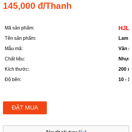
145,000 đ/Thanh
HJL
Mã sản phẩm:
Tên sản phẩm:
Lam s
Mẫu mã:
Vân g
Chất liệu:
Nhựa 
Kích thước:
200 x
Độ bền:
10 - 
ĐẶT MUA