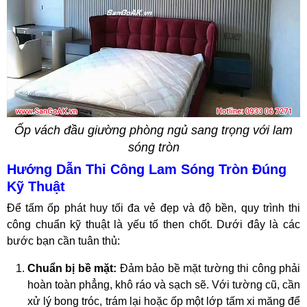
Ốp vách đầu giường phòng ngủ sang trọng với lam
sóng tròn
Hướng Dẫn Thi Công Lam Sóng Tròn Đúng
Kỹ Thuật
Để tấm ốp phát huy tối đa vẻ đẹp và độ bền, quy trình thi
công chuẩn kỹ thuật là yếu tố then chốt. Dưới đây là các
bước bạn cần tuân thủ:
Chuẩn bị bề mặt:
Đảm bảo bề mặt tường thi công phải
hoàn toàn phẳng, khô ráo và sạch sẽ. Với tường cũ, cần
xử lý bong tróc, trám lại hoặc ốp một lớp tấm xi măng để