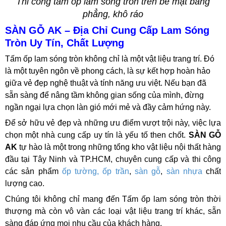
Thi công tấm ốp lam sóng tròn trên bề mặt bằng
phẳng, khô ráo
SÀN GỖ AK – Địa Chỉ Cung Cấp Lam Sóng
Tròn Uy Tín, Chất Lượng
Tấm ốp lam sóng tròn không chỉ là một vật liệu trang trí. Đó
là một tuyên ngôn về phong cách, là sự kết hợp hoàn hảo
giữa vẻ đẹp nghệ thuật và tính năng ưu việt. Nếu bạn đã
sẵn sàng để nâng tầm không gian sống của mình, đừng
ngần ngại lựa chọn làn gió mới mẻ và đầy cảm hứng này.
Để sở hữu vẻ đẹp và những ưu điểm vượt trội này, việc lựa
chọn một nhà cung cấp uy tín là yếu tố then chốt.
SÀN GỖ
AK
tự hào là một trong những tổng kho vật liệu nội thất hàng
đầu tại Tây Ninh và TP.HCM, chuyên cung cấp và thi công
các sản phẩm
ốp tường, ốp trần
,
sàn gỗ
,
sàn nhựa
chất
lượng cao.
Chúng tôi không chỉ mang đến Tấm ốp lam sóng tròn thời
thượng mà còn vô vàn các loại vật liệu trang trí khác, sẵn
sàng đáp ứng mọi nhu cầu của khách hàng.