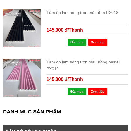
Tấm ốp lam sóng tròn màu đen PX018
145.000 đ/Thanh
Đặt mua
Xem tiếp
Tấm ốp lam sóng tròn màu hồng pastel
PX019
145.000 đ/Thanh
Đặt mua
Xem tiếp
DANH MỤC SẢN PHẨM