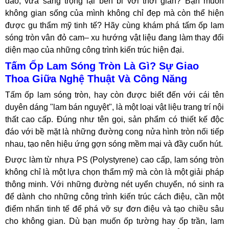
đáo, vừa sang trọng lại bền bỉ với thời gian? Bạn muốn
không gian sống của mình không chỉ đẹp mà còn thể hiện
được gu thẩm mỹ tinh tế? Hãy cùng khám phá tấm ốp lam
sóng tròn vân đỏ cam– xu hướng vật liệu đang làm thay đổi
diện mạo của những công trình kiến trúc hiện đại.
Tấm Ốp Lam Sóng Tròn Là Gì? Sự Giao
Thoa Giữa Nghệ Thuật Và Công Năng
Tấm ốp lam sóng tròn, hay còn được biết đến với cái tên
duyên dáng "lam bán nguyệt", là một loại vật liệu trang trí nội
thất cao cấp. Đúng như tên gọi, sản phẩm có thiết kế độc
đáo với bề mặt là những đường cong nửa hình tròn nối tiếp
nhau, tạo nên hiệu ứng gợn sóng mềm mại và đầy cuốn hút.
Được làm từ nhựa PS (Polystyrene) cao cấp, lam sóng tròn
không chỉ là một lựa chọn thẩm mỹ mà còn là một giải pháp
thông minh. Với những đường nét uyển chuyển, nó sinh ra
để dành cho những công trình kiến trúc cách điệu, cần một
điểm nhấn tinh tế để phá vỡ sự đơn điệu và tạo chiều sâu
cho không gian. Dù bạn muốn ốp tường hay ốp trần, lam