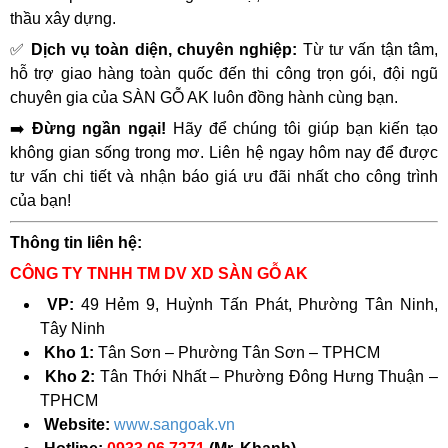
thầu xây dựng.
✅
Dịch vụ toàn diện, chuyên nghiệp:
Từ tư vấn tận tâm,
hỗ trợ giao hàng toàn quốc đến thi công trọn gói, đội ngũ
chuyên gia của SÀN GỖ AK luôn đồng hành cùng bạn.
➡️
Đừng ngần ngại!
Hãy để chúng tôi giúp bạn kiến tạo
không gian sống trong mơ. Liên hệ ngay hôm nay để được
tư vấn chi tiết và nhận báo giá ưu đãi nhất cho công trình
của bạn!
Thông tin liên hệ:
CÔNG TY TNHH TM DV XD SÀN GỖ AK
VP:
49 Hẻm 9, Huỳnh Tấn Phát, Phường Tân Ninh,
Tây Ninh
Kho 1:
Tân Sơn – Phường Tân Sơn – TPHCM
Kho 2:
Tân Thới Nhất – Phường Đông Hưng Thuận –
TPHCM
Website:
www.sangoak.vn