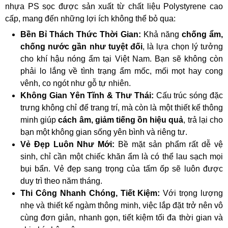
nhựa PS sọc được sản xuất từ chất liệu Polystyrene cao
cấp, mang đến những lợi ích không thể bỏ qua:
Bền Bỉ Thách Thức Thời Gian:
Khả năng
chống ẩm,
chống nước gần như tuyệt đối
, là lựa chọn lý tưởng
cho khí hậu nóng ẩm tại Việt Nam. Bạn sẽ không còn
phải lo lắng về tình trạng ẩm mốc, mối mọt hay cong
vênh, co ngót như gỗ tự nhiên.
Không Gian Yên Tĩnh & Thư Thái:
Cấu trúc sóng đặc
trưng không chỉ để trang trí, mà còn là một thiết kế thông
minh giúp
cách âm, giảm tiếng ồn hiệu quả
, trả lại cho
bạn một không gian sống yên bình và riêng tư.
Vẻ Đẹp Luôn Như Mới:
Bề mặt sản phẩm rất dễ vệ
sinh, chỉ cần một chiếc khăn ẩm là có thể lau sạch mọi
bụi bẩn. Vẻ đẹp sang trọng của tấm ốp sẽ luôn được
duy trì theo năm tháng.
Thi Công Nhanh Chóng, Tiết Kiệm:
Với trọng lượng
nhẹ và thiết kế ngàm thông minh, việc lắp đặt trở nên vô
cùng đơn giản, nhanh gọn, tiết kiệm tối đa thời gian và