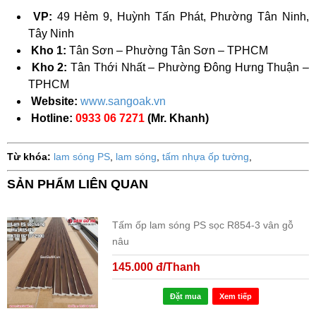
VP:
49 Hẻm 9, Huỳnh Tấn Phát, Phường Tân Ninh,
Tây Ninh
Kho 1:
Tân Sơn – Phường Tân Sơn – TPHCM
Kho 2:
Tân Thới Nhất – Phường Đông Hưng Thuận –
TPHCM
Website:
www.sangoak.vn
Hotline:
0933 06 7271
(Mr. Khanh)
Từ khóa:
lam sóng PS
,
lam sóng
,
tấm nhựa ốp tường
,
SẢN PHẨM LIÊN QUAN
Tấm ốp lam sóng PS sọc R854-3 vân gỗ
nâu
145.000 đ/Thanh
Đặt mua
Xem tiếp