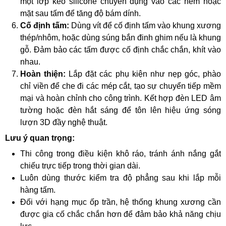
một lớp keo silicone chuyên dụng vào các hèm hoặc
mặt sau tấm để tăng độ bám dính.
Cố định tấm:
Dùng vít để cố định tấm vào khung xương
thép/nhôm, hoặc dùng súng bắn đinh ghim nếu là khung
gỗ. Đảm bảo các tấm được cố định chắc chắn, khít vào
nhau.
Hoàn thiện:
Lắp đặt các phụ kiện như nẹp góc, phào
chỉ viền để che đi các mép cắt, tạo sự chuyển tiếp mềm
mại và hoàn chỉnh cho công trình. Kết hợp đèn LED âm
tường hoặc đèn hắt sáng để tôn lên hiệu ứng sóng
lượn 3D đầy nghệ thuật.
Lưu ý quan trọng:
Thi công trong điều kiện khô ráo, tránh ánh nắng gắt
chiếu trực tiếp trong thời gian dài.
Luôn dùng thước kiểm tra độ phẳng sau khi lắp mỗi
hàng tấm.
Đối với hạng mục ốp trần, hệ thống khung xương cần
được gia cố chắc chắn hơn để đảm bảo khả năng chịu