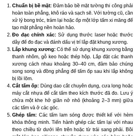
Chuẩn bị bề mặt:
Đảm bảo bề mặt tường thi công phải
hoàn toàn phẳng, khô ráo và sạch sẽ. Với tường cũ, cần
xử lý bong tróc, trám lại hoặc ốp một lớp tấm xi măng để
tạo mặt phẳng nền hoàn hảo.
Đo đạc chính xác:
Sử dụng thước laser hoặc thước
dây để đo đạc và đánh dấu vị trí lắp đặt khung xương.
Lắp khung xương:
Có thể sử dụng khung xương bằng
thanh nhôm, gỗ keo hoặc thép hộp. Lắp đặt các thanh
xương cách nhau khoảng 30–40 cm, đảm bảo chúng
song song và đồng phẳng để tấm ốp sau khi lắp không
bị lồi lõm.
Cắt tấm ốp:
Dùng dao cắt chuyên dụng, cưa lọng hoặc
máy cắt nhựa để cắt tấm theo kích thước đã đo. Lưu ý
chừa một khe hở giãn nở nhỏ (khoảng 2–3 mm) giữa
các tấm và ở các góc.
Ghép tấm:
Các tấm lam sóng được thiết kế với hèm
khóa thông minh. Tiến hành ghép các tấm lại với nhau
theo chiều từ dưới lên trên hoặc từ trái sang phải. Bôi