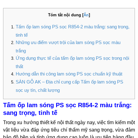
Tóm tắt nội dung
[
Ẩn
]
Tấm ốp lam sóng PS sọc R854-2 màu trắng: sang trọng,
tinh tế
Những ưu điểm vượt trội của lam sóng PS sọc màu
trắng
Ứng dụng thực tế của tấm ốp lam sóng PS sọc trong nội
thất
Hướng dẫn thi công lam sóng PS sọc chuẩn kỹ thuật
SÀN GỖ AK – Địa chỉ cung cấp Tấm ốp lam sóng PS
sọc uy tín, chất lượng
Tấm ốp lam sóng PS sọc R854-2 màu trắng:
sang trọng, tinh tế
Trong xu hướng thiết kế nội thất ngày nay, việc tìm kiếm một
vật liệu vừa đáp ứng tiêu chí thẩm mỹ sang trọng, vừa đảm
bảo độ bền và tính ứng dụng cao luôn là ưu tiên hàng đầu.