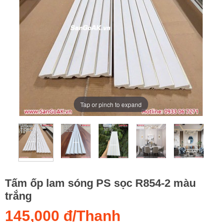
Tap or pinch to expand
Tấm ốp lam sóng PS sọc R854-2 màu
trắng
145,000 đ/Thanh