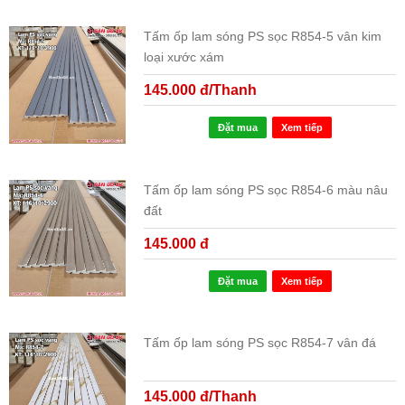
Tấm ốp lam sóng PS sọc R854-5 vân kim
loại xước xám
145.000 đ/Thanh
Đặt mua
Xem tiếp
Tấm ốp lam sóng PS sọc R854-6 màu nâu
đất
145.000 đ
Đặt mua
Xem tiếp
Tấm ốp lam sóng PS sọc R854-7 vân đá
145.000 đ/Thanh