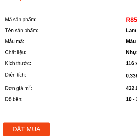
R854
Mã sản phẩm:
Tên sản phẩm:
Lam s
Mẫu mã:
Màu t
Chất liệu:
Nhựa 
Kích thước:
116 x
Diện tích:
0.336
2
Đơn giá m
:
432.0
Độ bền:
10 - 
ĐẶT MUA