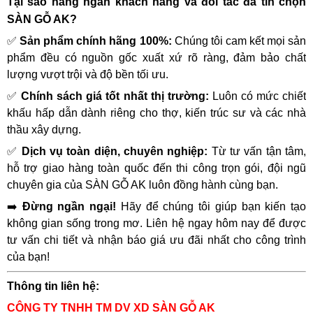
Tại sao hàng ngàn khách hàng và đối tác đã tin chọn
SÀN GỖ AK?
✅
Sản phẩm chính hãng 100%:
Chúng tôi cam kết mọi sản
phẩm đều có nguồn gốc xuất xứ rõ ràng, đảm bảo chất
lượng vượt trội và độ bền tối ưu.
✅
Chính sách giá tốt nhất thị trường:
Luôn có mức chiết
khấu hấp dẫn dành riêng cho thợ, kiến trúc sư và các nhà
thầu xây dựng.
✅
Dịch vụ toàn diện, chuyên nghiệp:
Từ tư vấn tận tâm,
hỗ trợ giao hàng toàn quốc đến thi công trọn gói, đội ngũ
chuyên gia của SÀN GỖ AK luôn đồng hành cùng bạn.
➡️
Đừng ngần ngại!
Hãy để chúng tôi giúp bạn kiến tạo
không gian sống trong mơ. Liên hệ ngay hôm nay để được
tư vấn chi tiết và nhận báo giá ưu đãi nhất cho công trình
của bạn!
Thông tin liên hệ:
CÔNG TY TNHH TM DV XD SÀN GỖ AK