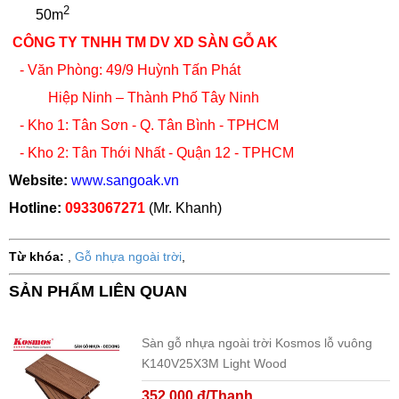
2
50m
CÔNG TY TNHH TM DV XD SÀN GỖ AK
- Văn Phòng: 49/9 Huỳnh Tấn Phát
Hiệp Ninh – Thành Phố Tây Ninh
- Kho 1: Tân Sơn - Q. Tân Bình - TPHCM
- Kho 2: Tân Thới Nhất - Quận 12 - TPHCM
Website:
www.sangoak.vn
Hotline:
0933067271
(Mr. Khanh)
Từ khóa:
,
Gỗ nhựa ngoài trời
,
SẢN PHẨM LIÊN QUAN
Sàn gỗ nhựa ngoài trời Kosmos lỗ vuông
K140V25X3M Light Wood
352.000 đ/Thanh