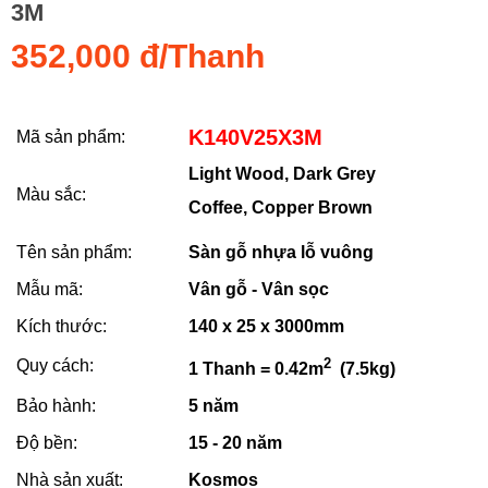
3M
352,000 đ/Thanh
K140V25X3M
Mã sản phẩm:
Light Wood,
Dark Grey
Màu sắc:
Coffee,
Copper Brown
Tên sản phẩm:
Sàn gỗ nhựa lỗ vuông
Mẫu mã:
Vân gỗ - Vân sọc
Kích thước:
140 x 25 x 3000mm
2
Quy cách:
1 Thanh = 0.42m
(7.5kg)
Bảo hành:
5 năm
Độ bền:
15 - 20 năm
Nhà sản xuất:
Kosmos