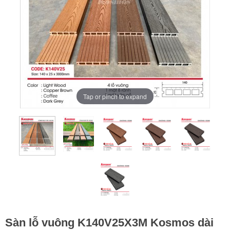
Tap or pinch to expand
Sàn lỗ vuông K140V25X3M Kosmos dài