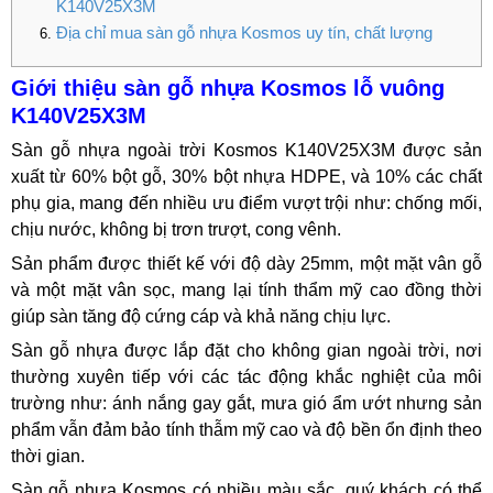
K140V25X3M
Địa chỉ mua sàn gỗ nhựa Kosmos uy tín, chất lượng
Giới thiệu sàn gỗ nhựa Kosmos lỗ vuông
K140V25X3M
Sàn gỗ nhựa ngoài trời Kosmos K140V25X3M được sản
xuất từ 60% bột gỗ, 30% bột nhựa HDPE, và 10% các chất
phụ gia, mang đến nhiều ưu điểm vượt trội như: chống mối,
chịu nước, không bị trơn trượt, cong vênh.
Sản phẩm được thiết kế với độ dày 25mm, một mặt vân gỗ
và một mặt vân sọc, mang lại tính thẩm mỹ cao đồng thời
giúp sàn tăng độ cứng cáp và khả năng chịu lực.
Sàn gỗ nhựa được lắp đặt cho không gian ngoài trời, nơi
thường xuyên tiếp với các tác động khắc nghiệt của môi
trường như: ánh nắng gay gắt, mưa gió ẩm ướt nhưng sản
phẩm vẫn đảm bảo tính thẫm mỹ cao và độ bền ổn định theo
thời gian.
Sàn gỗ nhựa Kosmos có nhiều màu sắc, quý khách có thể