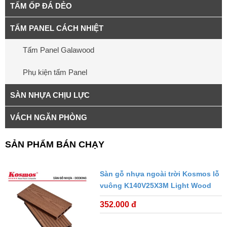
TẤM ỐP ĐÁ DẺO
TẤM PANEL CÁCH NHIỆT
Tấm Panel Galawood
Phụ kiện tấm Panel
SÀN NHỰA CHỊU LỰC
VÁCH NGĂN PHÒNG
SẢN PHẨM BÁN CHẠY
Sàn gỗ nhựa ngoài trời Kosmos lỗ
vuông K140V25X3M Light Wood
352.000 đ