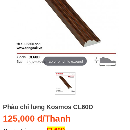
Tap or pinch to expand
Phào chỉ lưng Kosmos CL60D
125,000 đ/Thanh
CL60D