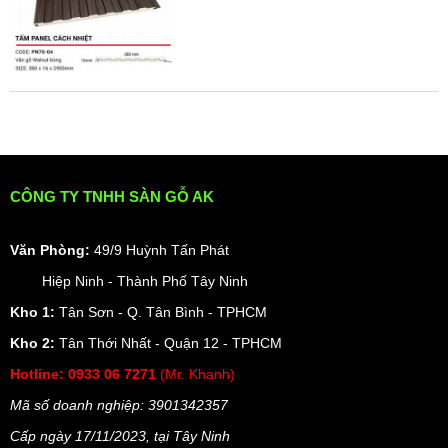
CÔNG TY TNHH SÀN GỖ AK
Văn Phòng:
49/9 Huỳnh Tấn Phát
Hiệp Ninh - Thành Phố Tây Ninh
Kho 1:
Tân Sơn - Q. Tân Bình - TPHCM
Kho 2:
Tân Thới Nhất - Quận 12 - TPHCM
Hotline:
0933 06 7271
(Mr. Khanh)
Mã số doanh nghiệp: 3901342357
Cấp ngày 17/11/2023, t
ại Tây Ninh