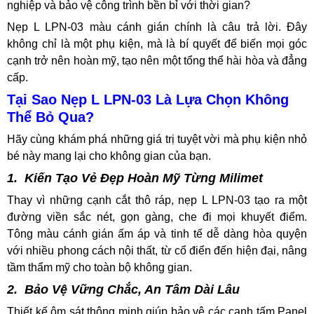
nghiệp và bảo vệ công trình bền bỉ với thời gian?
Nẹp L LPN-03 màu cánh gián chính là câu trả lời. Đây
không chỉ là một phụ kiện, mà là bí quyết để biến mọi góc
cạnh trở nên hoàn mỹ, tạo nên một tổng thể hài hòa và đẳng
cấp.
Tại Sao Nẹp L LPN-03 Là Lựa Chọn Không
Thể Bỏ Qua?
Hãy cùng khám phá những giá trị tuyệt vời mà phụ kiện nhỏ
bé này mang lại cho không gian của bạn.
1. Kiến Tạo Vẻ Đẹp Hoàn Mỹ Từng Milimet
Thay vì những cạnh cắt thô ráp, nẹp L LPN-03 tạo ra một
đường viền sắc nét, gọn gàng, che đi mọi khuyết điểm.
Tông màu cánh gián ấm áp và tinh tế dễ dàng hòa quyện
với nhiều phong cách nội thất, từ cổ điển đến hiện đại, nâng
tầm thẩm mỹ cho toàn bộ không gian.
2. Bảo Vệ Vững Chắc, An Tâm Dài Lâu
Thiết kế ôm sát thông minh giúp bảo vệ các cạnh tấm Panel