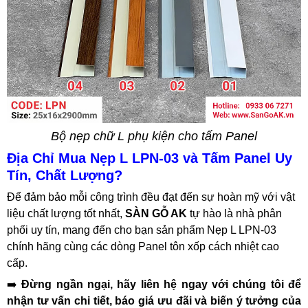
Bộ nẹp chữ L phụ kiện cho tấm Panel
Địa Chỉ Mua Nẹp L LPN-03 và Tấm Panel Uy
Tín, Chất Lượng?
Để đảm bảo mỗi công trình đều đạt đến sự hoàn mỹ với vật
liệu chất lượng tốt nhất,
SÀN GỖ AK
tự hào là nhà phân
phối uy tín, mang đến cho bạn sản phẩm Nẹp L LPN-03
chính hãng cùng các dòng Panel tôn xốp cách nhiệt cao
cấp.
➡️
Đừng ngần ngại, hãy liên hệ ngay với chúng tôi để
nhận tư vấn chi tiết, báo giá ưu đãi và biến ý tưởng của