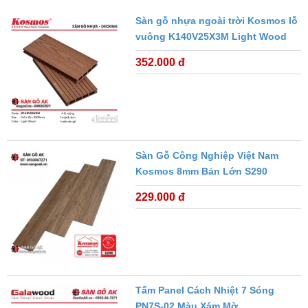
Sàn gỗ nhựa ngoài trời Kosmos lỗ
vuông K140V25X3M Light Wood
352.000 đ
Sàn Gỗ Công Nghiệp Việt Nam
Kosmos 8mm Bản Lớn S290
229.000 đ
Tấm Panel Cách Nhiệt 7 Sóng
PN7S-02 Màu Xám Mờ