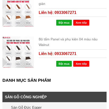
gián
Liên hệ: 0933067271
Đặt mua
Xem tiếp
Bộ tấm Panel và phụ kiện 04 màu nâu
Walnut
Liên hệ: 0933067271
Đặt mua
Xem tiếp
DANH MỤC SẢN PHẨM
SÀN GỖ CÔNG NGHIỆP
Sàn Gỗ Đức Egger