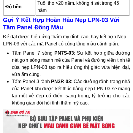
Tuổi thọ >20 năm, không rỉ sét trong 45
Độ bền
năm
Gợi Ý Kết Hợp Hoàn Hảo Nẹp LPN-03 Với
Tấm Panel Đồng Màu
Để đạt được hiệu ứng thẩm mỹ đỉnh cao, hãy kết hợp Nẹp L
LPN-03 với các mã Panel có cùng tông màu cánh gián:
Tấm Panel 7 sóng
PN7S-03
: Sự kết hợp giữa đường
nét gợn sóng mạnh mẽ của Panel và đường viền tinh tế
của nẹp LPN-03 tạo ra hiệu ứng thị giác vừa hiện đại,
vừa ấm cúng.
Tấm Panel 3 rãnh
PN3R-03
: Các đường rãnh trang nhã
của Panel khi được kết thúc bằng nẹp LPN-03 sẽ mang
lại một vẻ đẹp cổ điển, sang trọng, lý tưởng cho các
không gian đòi hỏi tính thẩm mỹ cao.