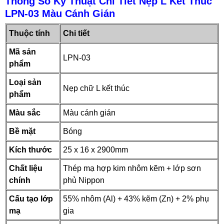
Thông Số Kỹ Thuật Chi Tiết Nẹp L Kết Thúc
LPN-03 Màu Cánh Gián
Thuộc tính
Chi tiết
Mã sản
LPN-03
phẩm
Loại sản
Nẹp chữ L kết thúc
phẩm
Màu sắc
Màu cánh gián
Bề mặt
Bóng
Kích thước
25 x 16 x 2900mm
Chất liệu
Thép mạ hợp kim nhôm kẽm + lớp sơn
chính
phủ Nippon
Cấu tạo lớp
55% nhôm (Al) + 43% kẽm (Zn) + 2% phụ
mạ
gia