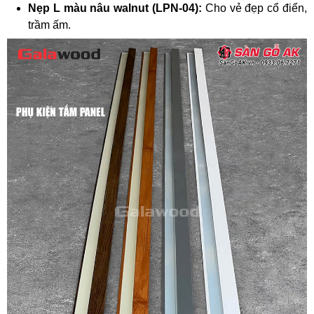
Nẹp L màu nâu walnut (LPN-04):
Cho vẻ đẹp cổ điển,
trầm ấm.