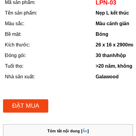
LPN-03
Mã sản phẩm:
Tên sản phẩm:
Nẹp L kết thúc
Màu sắc:
Màu cánh gián
Bề mặt:
Bóng
Kích thước:
26 x 16 x 2900m
Đóng gói:
30 thanh/hộp
Tuổi thọ:
>20 năm, không r
Nhà sản xuất:
Galawood
ĐẶT MUA
Tóm tắt nội dung
[
Ẩn
]